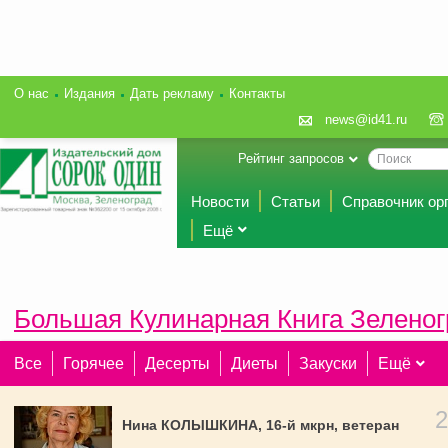
О нас
Издания
Дать рекламу
Контакты
news@id41.ru
Рейтинг запросов
Новости
Статьи
Справочник ор
Ещё
Большая Кулинарная Книга Зеленог
Все
Горячее
Десерты
Диеты
Закуски
Ещё
Нина КОЛЫШКИНА, 16-й мкрн, ветеран