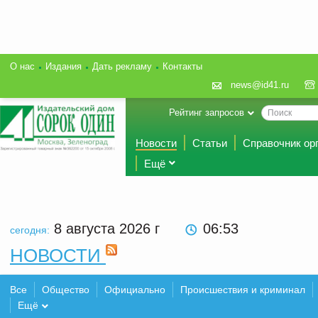
О нас
Издания
Дать рекламу
Контакты
news@id41.ru
Рейтинг запросов
Новости
Статьи
Справочник ор
Ещё
8 августа 2026
г
06:53
сегодня:
НОВОСТИ
Все
Общество
Официально
Происшествия и криминал
Ещё