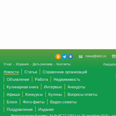
news@id41.ru
О нас
Издания
Дать рекламу
Контакты
Разрабо
Новости
Статьи
Справочник организаций
Объявления
Работа
Недвижимость
Кулинарная книга
Интервью
Анекдоты
Афиша
Конкурсы
Купоны
Вопросы-ответы
Блоги
Фото-факты
Видео сюжеты
Поздравления
Издания
Регистрационный номер: Эл № ФС77-73814 от 28 сентября 2018 г., за