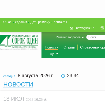
О нас
Издания
Дать рекламу
Контакты
news@id41.ru
Рейтинг запросов
Новости
Статьи
Справочник ор
Ещё
8 августа 2026
г
23:34
сегодня:
НОВОСТИ
18 ИЮЛ
2022 16:35