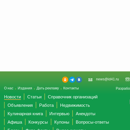
news@id41.ru
О нас
Издания
Дать рекламу
Контакты
Разрабо
Новости
Статьи
Справочник организаций
Объявления
Работа
Недвижимость
Кулинарная книга
Интервью
Анекдоты
Афиша
Конкурсы
Купоны
Вопросы-ответы