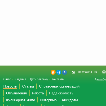
news@id41.ru
О нас
Издания
Дать рекламу
Контакты
Разрабо
Новости
Статьи
Справочник организаций
Объявления
Работа
Недвижимость
Кулинарная книга
Интервью
Анекдоты