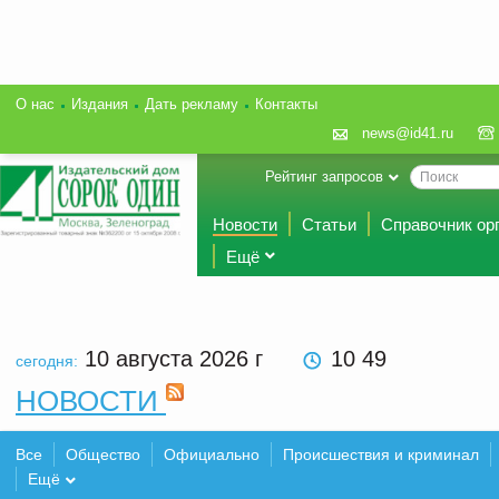
О нас
Издания
Дать рекламу
Контакты
news@id41.ru
Рейтинг запросов
Новости
Статьи
Справочник ор
Ещё
10 августа 2026
г
10:49
сегодня:
НОВОСТИ
Все
Общество
Официально
Происшествия и криминал
Ещё