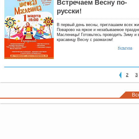
Встречаем Весну по-
русски!
В первый день весны, приглашаем всех жи
Поварово на яркое и незабываемое празд
Масленицы! Готовьтесь проводить Зиму и 
красавицу Весну с размахом!
Культура
2
3
Вс