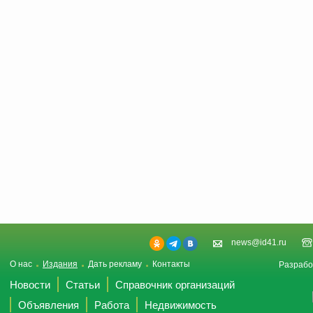
news@id41.ru
О нас
Издания
Дать рекламу
Контакты
Разрабо
Новости
Статьи
Справочник организаций
Объявления
Работа
Недвижимость