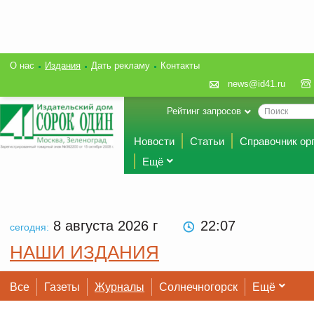
О нас
Издания
Дать рекламу
Контакты
news@id41.ru
Рейтинг запросов
Новости
Статьи
Справочник ор
Ещё
8 августа 2026
г
22 07
сегодня:
НАШИ ИЗДАНИЯ
Все
Газеты
Журналы
Солнечногорск
Ещё