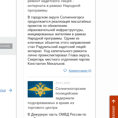
ремонт кадетского Лицея -
интерната в рамках Народной
программы
В городском округе Солнечногорск
продолжается реализация масштабных
проектов по обновлению
образовательной инфраструктуры,
инициированных жителями в рамках
Народной программы. Одним из
ключевых объектов этого направления
екламу
стал Радумльский кадетский лицей-
интернат. Ход капитального ремонта
лично проинспектировал Глава округа,
Секретарь местного отделения партии
Константин Михальков.
Комментарии (0)
29.07.2026
Солнечногорские
атьи
полицейские
задержали
подозреваемых в краже из
торгового центра
В Дежурную часть ОМВД России по