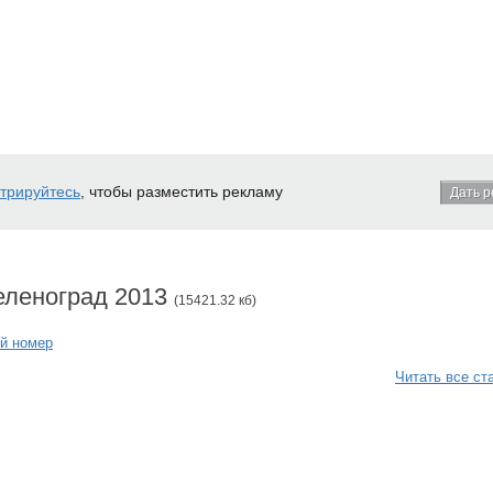
стрируйтесь
, чтобы разместить рекламу
Дать р
еленоград 2013
(15421.32 кб)
й номер
Читать все ст