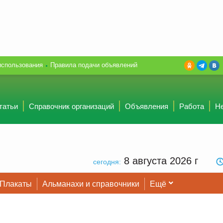
использования
Правила подачи объявлений
татьи
Справочник организаций
Объявления
Работа
Н
8 августа 2026
г
сегодня:
Плакаты
Альманахи и справочники
Ещё