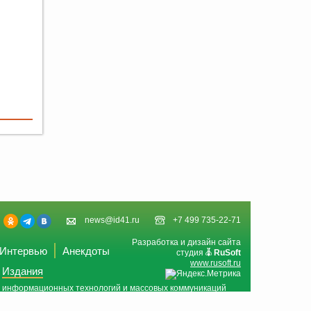
news@id41.ru
+7 499 735-22-71
Разработка и дизайн сайта
Интервью
Анекдоты
студия
RuSoft
www.rusoft.ru
Издания
и, информационных технологий и массовых коммуникаций