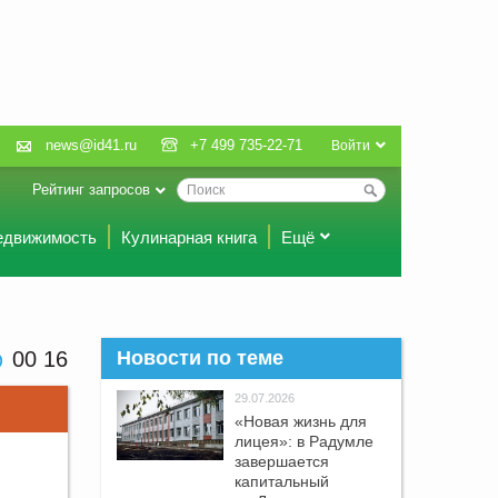
news@id41.ru
+7 499 735-22-71
Войти
Рейтинг запросов
едвижимость
Кулинарная книга
Ещё
00 16
Новости по теме
29.07.2026
«Новая жизнь для
лицея»: в Радумле
завершается
капитальный