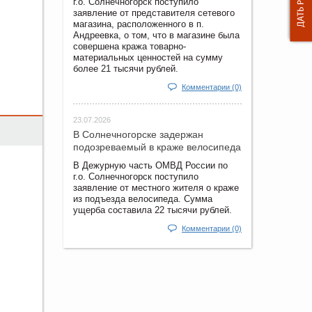
г.о. Солнечногорск поступило
заявление от представителя сетевого
магазина, расположенного в п.
Андреевка, о том, что в магазине была
совершена кража товарно-
материальных ценностей на сумму
более 21 тысячи рублей.
Комментарии (0)
23.07.2026
В Солнечногорске задержан
подозреваемый в краже велосипеда
В Дежурную часть ОМВД России по
г.о. Солнечногорск поступило
заявление от местного жителя о краже
из подъезда велосипеда. Сумма
ущерба составила 22 тысячи рублей.
Комментарии (0)