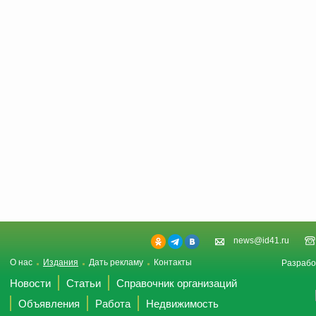
news@id41.ru
О нас
Издания
Дать рекламу
Контакты
Разрабо
Новости
Статьи
Справочник организаций
Объявления
Работа
Недвижимость