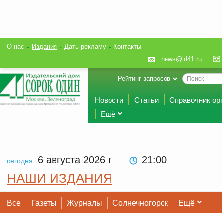
О нас
Издания
Дать рекламу
Контакты
news@id41.ru
Рейтинг запросов
Новости
Статьи
Справочник ор
Ещё
6 августа 2026
г
21:00
сегодня:
НАШИ ИЗДАНИЯ
Все
Газеты
Журналы
Солнечногорск
Ещё