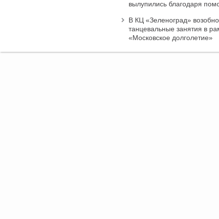
вылупились благодаря пом
В КЦ «Зеленоград» возобн
танцевальные занятия в ра
«Московское долголетие»