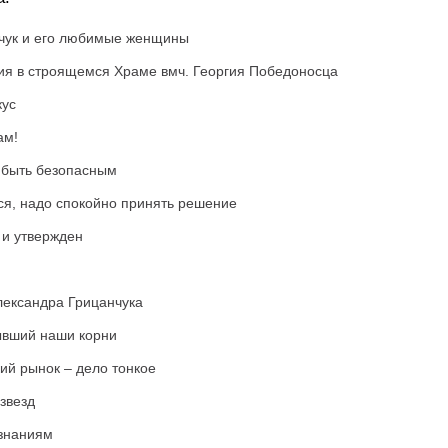
чук и его любимые женщины
ия в строящемся Храме вмч. Георгия Победоносца
кус
ам!
 быть безопасным
ся, надо спокойно принять решение
 и утвержден
лександра Грицанчука
ывший наши корни
ий рынок – дело тонкое
звезд
 знаниям