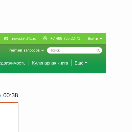
news@id41.ru
+7 499 735-22-71
Войти
Рейтинг запросов
едвижимость
Кулинарная книга
Ещё
00 38