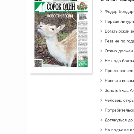
Федор Бондар
Первая литург
Богатырский в
Резв не по год
Отдых должен
Не надо боять
Проект внесен
Новости весны
Золотой час А
Человек, откр
Потребительск
Дотянуться до 
На подъеме к