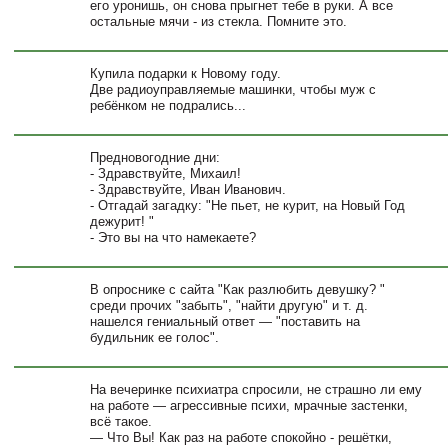
его уронишь, он снова прыгнет тебе в руки. А все
остальные мячи - из стекла. Помните это.
Купила подарки к Новому году.
Две радиоуправляемые машинки, чтобы муж с
ребёнком не подрались...
Предновогодние дни:
- Здравствуйте, Михаил!
- Здравствуйте, Иван Иванович.
- Отгадай загадку: "Не пьет, не курит, на Новый Год
дежурит! "
- Это вы на что намекаете?
В опроснике с сайта "Как разлюбить девушку? "
среди прочих "забыть", "найти другую" и т. д.
нашелся гениальный ответ — "поставить на
будильник ее голос".
На вечеринке психиатра спросили, не страшно ли ему
на работе — агрессивные психи, мрачные застенки,
всё такое.
— Что Вы! Как раз на работе спокойно - решётки,