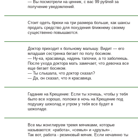
— Вы посмотрели на ценник, с вас 99 рублей за
получение уведомлений.
Стоит одеть брюки на три размера больше, как шансы
продать средство для похудения ближнему своему
существенно повышаются.
Доктор приходит к больному малышу. Видит — его
младшая сестренка бегает по полу босиком.
— Ну-ка, красавица, надень тапочки, а то заболеешь.
После ухода доктора мать замечает, что девочка все
еще бегает босиком.
— Ты слышала, что доктор сказал?
— Да, он сказал, что я красавица.
Гадание на Крещение: Если ты хочешь, чтобы у тебя
было все хорошо, положи в ночь на Крещение под
подушку шоколад и утром у тебя все будет в
шоколаде.
Все мы жонглируем тремя мячиками, которые
называются: «работа», «семья» и «друзья» .
Так вот, работа - резиновый мячик. Если нечаянно ты