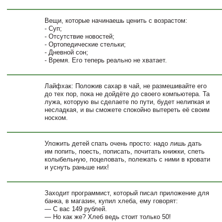
Вещи, которые начинаешь ценить с возрастом:
- Суп;
- Отсутствие новостей;
- Ортопедические стельки;
- Дневной сон;
- Время. Его теперь реально не хватает.
Лайфхак: Положив сахар в чай, не размешивайте его
до тех пор, пока не дойдёте до своего компьютера. Та
лужа, которую вы сделаете по пути, будет нелипкая и
несладкая, и вы сможете спокойно вытереть её своим
носком.
Уложить детей спать очень просто: надо лишь дать
им попить, поесть, пописать, почитать книжки, спеть
колыбельную, поцеловать, полежать с ними в кровати
и уснуть раньше них!
Заходит программист, который писал приложение для
банка, в магазин, купил хлеба, ему говорят:
— С вас 149 рублей.
— Но как же? Хлеб ведь стоит только 50!