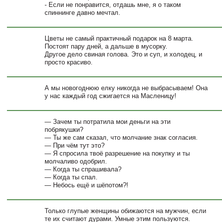
- Если не понравится, отдашь мне, я о таком
спиннинге давно мечтал.
Цветы не самый практичный подарок на 8 марта.
Постоят пару дней, а дальше в мусорку.
Другое дело свиная голова. Это и суп, и холодец, и
просто красиво.
А мы новогоднюю елку никогда не выбрасываем! Она
у нас каждый год сжигается на Масленицу!
— Зачем ты потратила мои деньги на эти
побрякушки?
— Ты же сам сказал, что молчание знак согласия.
— При чём тут это?
— Я спросила твоё разрешение на покупку и ты
молчаливо одобрил.
— Когда ты спрашивала?
— Когда ты спал.
— Небось ещё и шёпотом?!
Только глупые женщины обижаются на мужчин, если
те их считают дурами. Умные этим пользуются.