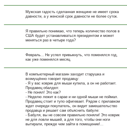
Мужская гадость сделанная женщине не имеет срока
давности, а у женской срок давности не более суток.
Я правильно понимаю, что теперь количество полов в
США будет устанавливаться президентом и может
меняться раз в четыре года?
Февраль... Не успел привыкнуть, что поменялся год,
как уже поменялся месяц.
В компьютерный магазин заходит старушка и
возмущённо говорит продавцу:
- Я у вас коврик для мыши купила, а он не работает.
Продавец обалдел:
- Не понял! Это как?
- Неделю лежит в сарае и ни одной мыши не поймал.
Продавец стоит и тупо офигевает. Рядом с прилавком
ждет очереди покупатель, он видит замешательство
продавца и решает сам объяснить бабуле:
- Бабуля, вы не совсем правильно поняли! Это коврик
не для ловли мышей, а для того, чтобы они ноги
вытирали, прежде чем зайти в помещение!...