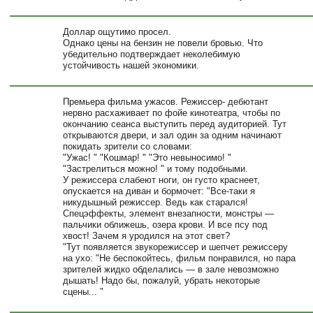
Доллар ощутимо просел.
Однако цены на бензин не повели бровью. Что
убедительно подтверждает неколебимую
устойчивость нашей экономики.
Премьера фильма ужасов. Режиссер- дебютант
нервно расхаживает по фойе кинотеатра, чтобы по
окончанию сеанса выступить перед аудиторией. Тут
открываются двери, и зал один за одним начинают
покидать зрители со словами:
"Ужас! " "Кошмар! " "Это невыносимо! "
"Застрелиться можно! " и тому подобными.
У режиссера слабеют ноги, он густо краснеет,
опускается на диван и бормочет: "Все-таки я
никудышный режиссер. Ведь как старался!
Спецэффекты, элемент внезапности, монстры —
пальчики оближешь, озера крови. И все псу под
хвост! Зачем я уродился на этот свет?
"Тут появляется звукорежиссер и шепчет режиссеру
на ухо: "Не беспокойтесь, фильм понравился, но пара
зрителей жидко обделались — в зале невозможно
дышать! Надо бы, пожалуй, убрать некоторые
сцены... "