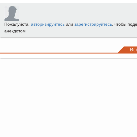
Пожалуйста,
авторизируйтесь
или
зарегистрируйтесь
, чтобы под
анекдотом
Вс