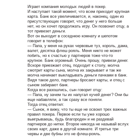
Играет компания молодых людей в покер.
И наступает такой момент, что всем приходит крупная
карта. Банк все увеличивается, и, наконец, один из
присутствующих говорит, что денег у него больше
нет, но он хочет продолжать игру. Он позвонит отцу, а
тот привезет деньги.
Вот он выходит в соседнюю комнату и шепотом
говорит в телефон:
— Папа, у меня на руках червовые туз, король, дама,
валет, десятка флеш рояль. Меня никто не может
побить, но к счастью у партнеров тоже что-то
крупное. Банк огромный. Очень прошу, привези денег.
Вскоре приезжает отец, подходит к столу, молча
смотрит карты сына, молча их закрывает и так же
молча начинает выкладывать деньги пачками в банк.
Видя такое дело, партнеры бросают карты, и отец с
сыном забирают банк.
Когда все разошлись, сын говорит отцу:
— Папа, ну зачем ты их напугал кучей денег? Они бы
еще набавляли, а так сразу все поняли.
Тогда отец ответил:
— Сынок, я вижу, что ты еще не освоил трех важных
правил покера. Первое если ты уже хорошо
выигрываешь, будь благороден и не раздевай
партнеров до нитки. Второе никогда не называй вслух
своих карт, даже в другой комнате. И третье три
червы и две бубны это не флеш-рояль.