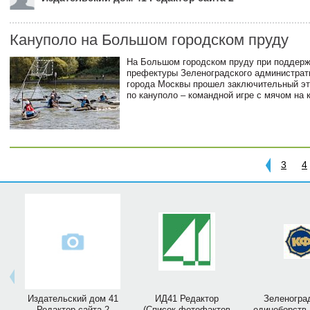
Кануполо на Большом городском пруду
На Большом городском пруду при поддер
префектуры Зеленоградского администрати
города Москвы прошел заключительный эт
по кануполо – командной игре с мячом на 
3
4
Издательский дом 41
ИД41 Редактор
Зеленогра
Редактор сайта 2
(Список фотофактов
единоборств