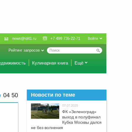
news@id41.ru
+7 499 735-22-71
Войти
Рейтинг запросов
едвижимость
Кулинарная книга
Ещё
04 50
Новости по теме
07.07.2025
ФК «Зеленоград»
выход в полуфинал
Кубка Москвы дался
не без волнения