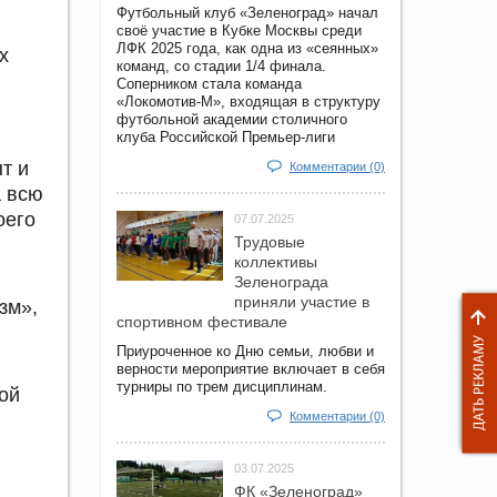
Футбольный клуб «Зеленоград» начал
своё участие в Кубке Москвы среди
ЛФК 2025 года, как одна из «сеянных»
х
команд, со стадии 1/4 финала.
Соперником стала команда
«Локомотив-М», входящая в структуру
футбольной академии столичного
клуба Российской Премьер-лиги
т и
Комментарии (0)
а всю
оего
07.07.2025
Трудовые
коллективы
Зеленограда
приняли участие в
зм»,
спортивном фестивале
Приуроченное ко Дню семьи, любви и
верности мероприятие включает в себя
турниры по трем дисциплинам.
ой
Комментарии (0)
03.07.2025
ФК «Зеленоград»