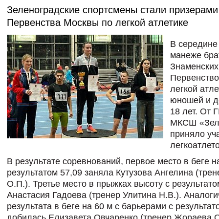
Зеленоградские спортсмены стали призерами
Первенства Москвы по легкой атлетике
В середине
манеже бра
Знаменских
Первенство
легкой атле
юношей и д
18 лет. От 
МКСШ «Зел
приняло уч
легкоатлето
В результате соревнований, первое место в беге н
результатом 57,09 заняла Кутузова Ангелина (тре
О.П.). Третье место в прыжках высоту с результат
Анастасия Гадоева (тренер Улитина Н.В.). Аналоги
результата в беге на 60 м с барьерами с результат
добилась Елизавета Овчаренко (тренер Жораева О