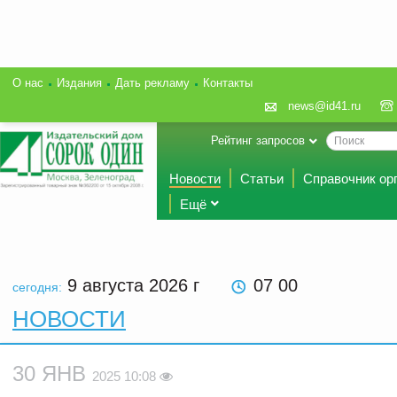
О нас
Издания
Дать рекламу
Контакты
news@id41.ru
Рейтинг запросов
Новости
Статьи
Справочник ор
Ещё
9 августа 2026
г
07 00
сегодня:
НОВОСТИ
30 ЯНВ
2025 10:08