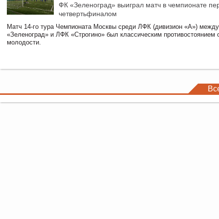
ФК «Зеленоград» выиграл матч в чемпионате пе
четвертьфиналом
Матч 14-го тура Чемпионата Москвы среди ЛФК (дивизион «А») межд
«Зеленоград» и ЛФК «Строгино» был классическим противостоянием 
молодости.
Вс