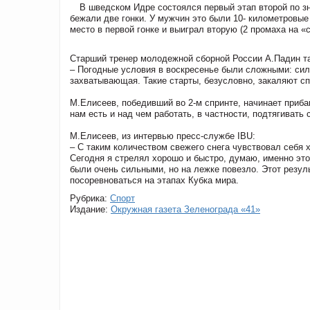
В шведском Идре состоялся первый этап второй по з
бежали две гонки. У мужчин это были 10- километровые
место в первой гонке и выиграл вторую (2 промаха на «с
Старший тренер молодежной сборной России А.Падин т
– Погодные условия в воскресенье были сложными: силь
захватывающая. Такие старты, безусловно, закаляют с
М.Елисеев, победивший во 2-м спринте, начинает приба
нам есть и над чем работать, в частности, подтягиват
М.Елисеев, из интервью пресс-службе IBU:
– С таким количеством свежего снега чувствовал себя 
Сегодня я стрелял хорошо и быстро, думаю, именно эт
были очень сильными, но на лежке повезло. Этот резул
посоревноваться на этапах Кубка мира.
Рубрика:
Спорт
Издание:
Окружная газета Зеленограда «41»