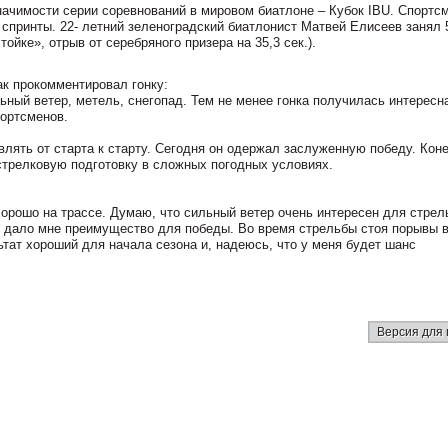
начимости серии соревнований в мировом биатлоне – Кубок IBU. Спортс
 спринты. 22- летний зеленоградский биатлонист Матвей Елисеев занял 
тойке», отрыв от серебряного призера на 35,3 сек.).
ак прокомментировал гонку:
ный ветер, метель, снегопад. Тем не менее гонка получилась интересн
портсменов.
влять от старта к старту. Сегодня он одержал заслуженную победу. Коне
ь стрелковую подготовку в сложных погодных условиях.
хорошо на трассе. Думаю, что сильный ветер очень интересен для стрел
о дало мне преимущество для победы. Во время стрельбы стоя порывы 
ьтат хороший для начала сезона и, надеюсь, что у меня будет шанс
Версия для 