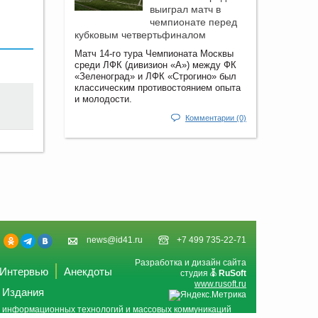
выиграл матч в
чемпионате перед
кубковым четвертьфиналом
Матч 14-го тура Чемпионата Москвы
среди ЛФК (дивизион «А») между ФК
«Зеленоград» и ЛФК «Строгино» был
классическим противостоянием опыта
и молодости.
Комментарии (0)
news@id41.ru
+7 499 735-22-71
Разработка и дизайн сайта
Интервью
Анекдоты
студия
RuSoft
www.rusoft.ru
Издания
и, информационных технологий и массовых коммуникаций