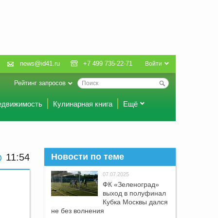
news@id41.ru
+7 499 735-22-71
Войти
Рейтинг запросов
едвижимость
Кулинарная книга
Ещё
11:54
Новости по теме
07.07.2025
ФК «Зеленоград»
выход в полуфинал
Кубка Москвы дался
не без волнения