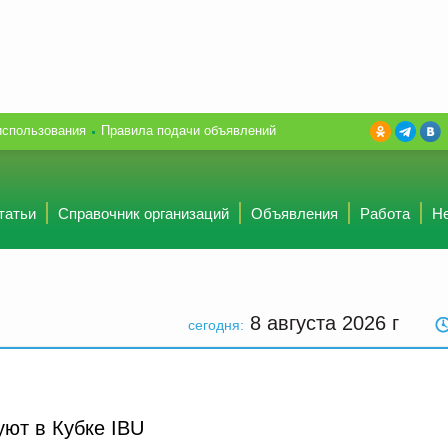
использования
Правила подачи объявлений
татьи
Справочник организаций
Объявления
Работа
Н
8 августа 2026
г
сегодня:
уют в Кубке IBU