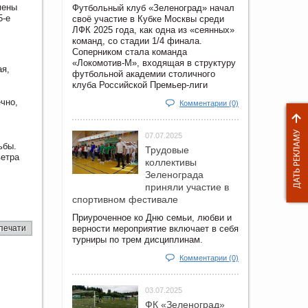
мены
Футбольный клуб «Зеленоград» начал
5-е
своё участие в Кубке Москвы среди
ЛФК 2025 года, как одна из «сеянных»
команд, со стадии 1/4 финала.
Соперником стала команда
«Локомотив-М», входящая в структуру
ая,
футбольной академии столичного
клуба Российской Премьер-лиги
чно,
Комментарии (0)
07.07.2025
ьбы.
Трудовые
ветра
коллективы
Зеленограда
приняли участие в
спортивном фестивале
Приуроченное ко Дню семьи, любви и
печати
верности мероприятие включает в себя
турниры по трем дисциплинам.
Комментарии (0)
03.07.2025
ФК «Зеленоград»