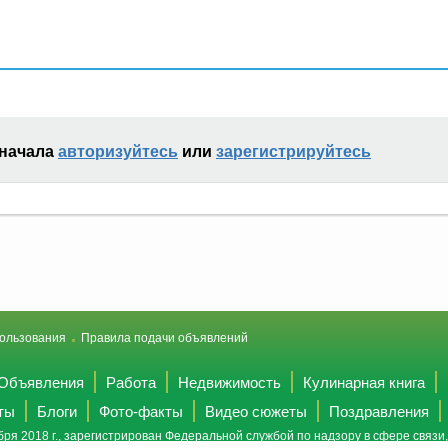
сначала
авторизуйтесь
или
зарегистрируйтесь
ользования
Правила подачи объявлений
Объявления
Работа
Недвижимость
Кулинарная книга
ты
Блоги
Фото-факты
Видео сюжеты
Поздравления
ря 2018 г., зарегистрирован Федеральной службой по надзору в сфере связ