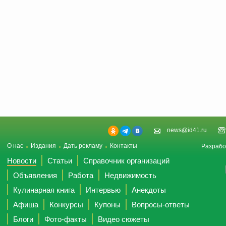
news@id41.ru
О нас
Издания
Дать рекламу
Контакты
Разрабо
Новости
Статьи
Справочник организаций
Объявления
Работа
Недвижимость
Кулинарная книга
Интервью
Анекдоты
Афиша
Конкурсы
Купоны
Вопросы-ответы
Блоги
Фото-факты
Видео сюжеты