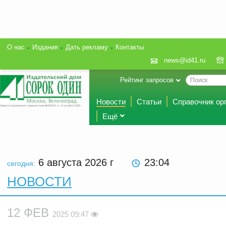
О нас
Издания
Дать рекламу
Контакты
news@id41.ru
Рейтинг запросов
Новости
Статьи
Справочник ор
Ещё
6 августа 2026
г
23:04
сегодня:
НОВОСТИ
12 ФЕВ
2025 09:47