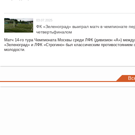
03.07.2025
ФК «Зеленоград» выиграл матч в чемпионате пе
четвертьфиналом
Матч 14-го тура Чемпионата Москвы среди ЛФК (дивизион «А») межд
«Зеленоград» и ЛФК «Строгино» был классическим противостоянием 
молодости.
Вс