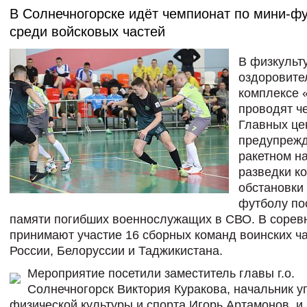
В Солнечногорске идёт чемпионат по мини‑ф
среди войсковых частей
В физкульт
оздоровите
комплексе 
проводят ч
Главных це
предупрежд
ракетном н
разведки к
обстановки
футболу п
памяти погибших военнослужащих в СВО. В сорев
принимают участие 16
сборных команд воинских ча
России, Белоруссии и Таджикистана.
Мероприятие посетили заместитель главы г.о.
Солнечногорск Виктория Куракова, начальник 
физической культуры и спорта Игорь Артамонов, и