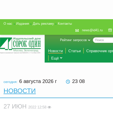
О нас
Издания
Дать рекламу
Контакты
news@id41.ru
Рейтинг запросов
Новости
Статьи
Справочник ор
Ещё
6 августа 2026
г
23 08
сегодня:
НОВОСТИ
27 ИЮН
2022 12:58