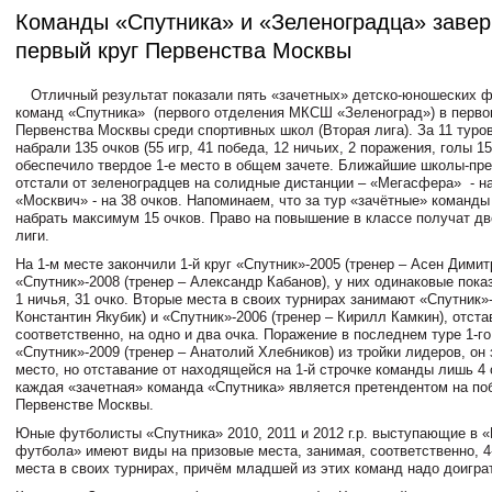
Команды «Спутника» и «Зеленоградца» заве
первый круг Первенства Москвы
Отличный результат показали пять «зачетных» детско-юношеских 
команд «Спутника» (первого отделения МКСШ «Зеленоград») в перво
Первенства Москвы среди спортивных школ (Вторая лига). За 11 туро
набрали 135 очков (55 игр, 41 победа, 12 ничьих, 2 поражения, голы 15
обеспечило твердое 1-е место в общем зачете. Ближайшие школы-пр
отстали от зеленоградцев на солидные дистанции – «Мегасфера» - на
«Москвич» - на 38 очков. Напоминаем, что за тур «зачётные» команды
набрать максимум 15 очков. Право на повышение в классе получат д
лиги.
На 1-м месте закончили 1-й круг «Спутник»-2005 (тренер – Асен Димит
«Спутник»-2008 (тренер – Александр Кабанов), у них одинаковые показ
1 ничья, 31 очко. Вторые места в своих турнирах занимают «Спутник»-
Константин Якубик) и «Спутник»-2006 (тренер – Кирилл Камкин), отста
соответственно, на одно и два очка. Поражение в последнем туре 1-го
«Спутник»-2009 (тренер – Анатолий Хлебников) из тройки лидеров, он 
место, но отставание от находящейся на 1-й строчке команды лишь 4 о
каждая «зачетная» команда «Спутника» является претендентом на по
Первенстве Москвы.
Юные футболисты «Спутника» 2010, 2011 и 2012 г.р. выступающие в 
футбола» имеют виды на призовые места, занимая, соответственно, 4-е
места в своих турнирах, причём младшей из этих команд надо доигра