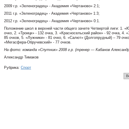
2009 г.р. «Зеленоградец» - Академия «Чертаново» 2:1;
2011 г.р. «Зеленоградец» - Академия «Чертаново» 1:3;
2012 г.р. «Зеленоградец» - Академия «Чертаново» 0:1.
Положение школ в верхней части общего зачете Четвертой лиги: 1. «Ю
очко, 2. «Троицк» - 132 очка, 3. «Красносельский район» - 92 очка, 4. 
85 очков, 5. «Лужники» - 81 очко, 6. «Салют» (Долгопрудный) – 79 очко
«Мегасфера-Обручевский» - 77 очков.
На фото: команда «Спутник» 2008 г.р. (тренер — Кабанов Александр
Александр Тимаков
Рубрика:
Спорт
В