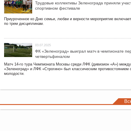
Трудовые коллективы Зеленограда приняли учас
спортивном фестивале
Приуроченное ко Дню семьи, любви и верности мероприятие включает
по трем дисциплинам.
03.07.2025
ФК «Зеленоград» выиграл матч в чемпионате пе
четвертьфиналом
Матч 14-го тура Чемпионата Москвы среди ЛФК (дивизион «А») межд
«Зеленоград» и ЛФК «Строгино» был классическим противостоянием 
молодости.
Вс