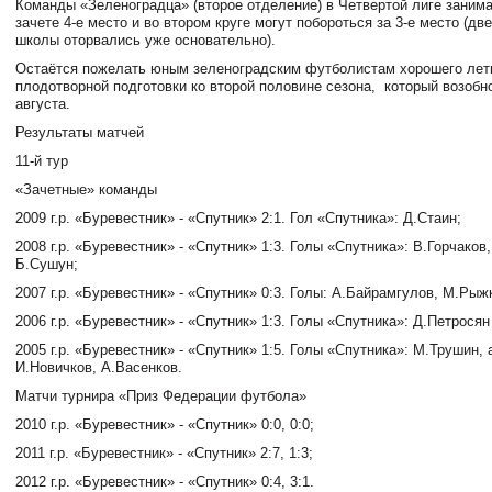
Команды «Зеленоградца» (второе отделение) в Четвертой лиге заним
зачете 4-е место и во втором круге могут побороться за 3-е место (д
школы оторвались уже основательно).
Остаётся пожелать юным зеленоградским футболистам хорошего лет
плодотворной подготовки ко второй половине сезона, который возобн
августа.
Результаты матчей
11-й тур
«Зачетные» команды
2009 г.р. «Буревестник» - «Спутник» 2:1. Гол «Спутника»: Д.Стаин;
2008 г.р. «Буревестник» - «Спутник» 1:3. Голы «Спутника»: В.Горчаков
Б.Сушун;
2007 г.р. «Буревестник» - «Спутник» 0:3. Голы: А.Байрамгулов, М.Рыж
2006 г.р. «Буревестник» - «Спутник» 1:3. Голы «Спутника»: Д.Петросян
2005 г.р. «Буревестник» - «Спутник» 1:5. Голы «Спутника»: М.Трушин, 
И.Новичков, А.Васенков.
Матчи турнира «Приз Федерации футбола»
2010 г.р. «Буревестник» - «Спутник» 0:0, 0:0;
2011 г.р. «Буревестник» - «Спутник» 2:7, 1:3;
2012 г.р. «Буревестник» - «Спутник» 0:4, 3:1.