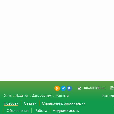
news@id41.ru
О нас
Издания
Дать рекламу
Контакты
Разрабо
Новости
Статьи
Справочник организаций
Объявления
Работа
Недвижимость