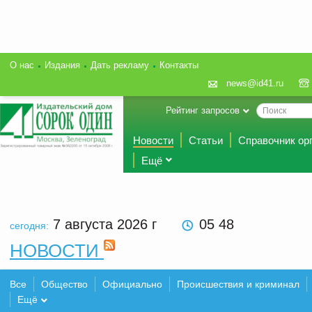
О нас
Издания
Дать рекламу
Контакты
news@id41.ru
Рейтинг запросов
Новости
Статьи
Справочник ор
Ещё
7 августа 2026
г
05 48
сегодня:
НОВОСТИ
Все
Общество
Официально
Происшествия и криминал
Ещё