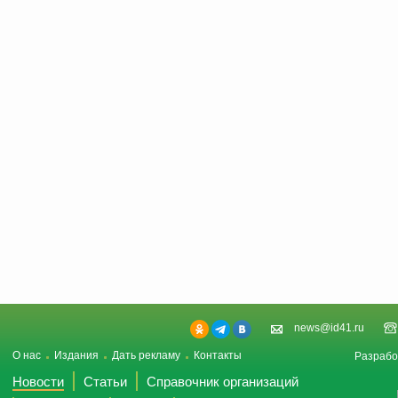
news@id41.ru
О нас
Издания
Дать рекламу
Контакты
Разрабо
Новости
Статьи
Справочник организаций