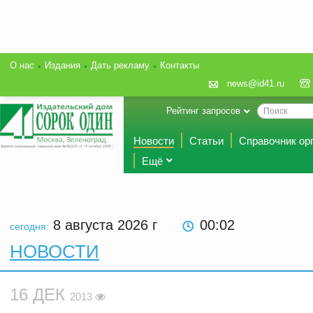
О нас
Издания
Дать рекламу
Контакты
news@id41.ru
Рейтинг запросов
Новости
Статьи
Справочник ор
Ещё
8 августа 2026
г
00:02
сегодня:
НОВОСТИ
16 ДЕК
2013