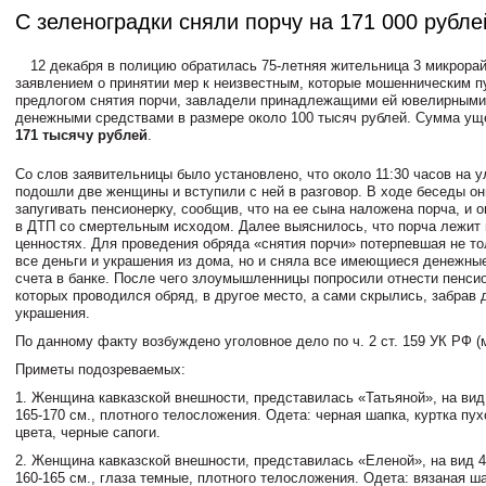
С зеленоградки сняли порчу на 171 000 рубле
12 декабря в полицию обратилась 75-летняя жительница 3 микрорай
заявлением о принятии мер к неизвестным, которые мошенническим п
предлогом снятия порчи, завладели принадлежащими ей ювелирными
денежными средствами в размере около 100 тысяч рублей. Сумма ущ
171 тысячу рублей
.
Со слов заявительницы было установлено, что около 11:30 часов на у
подошли две женщины и вступили с ней в разговор. В ходе беседы он
запугивать пенсионерку, сообщив, что на ее сына наложена порча, и 
в ДТП со смертельным исходом. Далее выяснилось, что порча лежит 
ценностях. Для проведения обряда «снятия порчи» потерпевшая не т
все деньги и украшения из дома, но и сняла все имеющиеся денежны
счета в банке. После чего злоумышленницы попросили отнести пенсио
которых проводился обряд, в другое место, а сами скрылись, забрав 
украшения.
По данному факту возбуждено уголовное дело по ч. 2 ст. 159 УК РФ (
Приметы подозреваемых:
1.​ Женщина кавказской внешности, представилась «Татьяной», на вид 
165-170 см., плотного телосложения. Одета: черная шапка, куртка пух
цвета, черные сапоги.
2.​ Женщина кавказской внешности, представилась «Еленой», на вид 45
160-165 см., глаза темные, плотного телосложения. Одета: вязаная ш