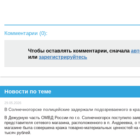
Комментарии (
0
):
Чтобы оставлять комментарии, сначала
авт
или
зарегистрируйтесь
Новости по теме
29.05.2026
В Солнечногорске полицейские задержали подозреваемого в кра
В Дежурную часть ОМВД России по г.о. Солнечногорск поступило зая
представителя сетевого магазина, расположенного в п. Андреевка, о т
магазине была совершена кража товарно-материальных ценностей на
тысяч рублей.