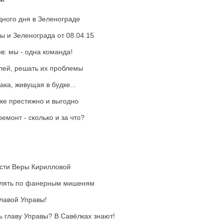
ного дня в Зеленограде
ы и Зеленограда от 08.04.15
в: мы - одна команда!
лей, решать их проблемы
ка, живущая в будке...
уке престижно и выгодно
емонт - сколько и за что?
сти Веры Кирилловой
елять по фанерным мишеням
главой Управы!
ь главу Управы? В Савёлках знают!