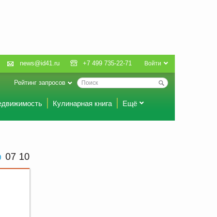
news@id41.ru
+7 499 735-22-71
Войти
Рейтинг запросов
едвижимость
Кулинарная книга
Ещё
07 10