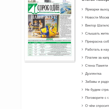
Ярмарки выход
Новости Москв
Виктор Шатило
Слышать жите
Прекрасна соба
Работать в на
Платим за капр
Стена Памяти
Дуэлянтка
Забавы и радо
Не будем стр
Поговорите с 
О чём спросит