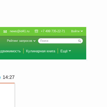
news@id41.ru
+7 499 735-22-71
Войти
Рейтинг запросов
едвижимость
Кулинарная книга
Ещё
14:27