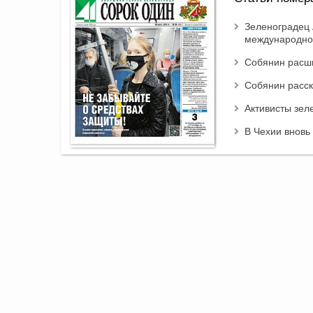
Зеленоградец 
международно
Собянин расши
Собянин расск
Активисты зел
В Чехии вновь