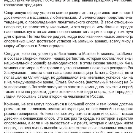
недостатка не будет, поскольку этот спортивный праздник уже прочно
городскую традицию.
Спортивную сферу условно можно разделить на две ипостаси: спорт
достижений и массовый, любительский. В Зеленограде представлена и
тенденция, с преобладанием любительского спорта. В этом отношении
наверное, не является уникальным, и это хорошо: чем больше городов
населенных пунктов активно поворачиваются лицом к спорту, тем луч
для страны. Но тем более радует, когда воспитанники наших зеленогр
спортивных школ достигают успехов на больших аренах, всему миру
марку «Сделано в Зеленограде».
Следует, конечно, упомянуть биатлониста Матвея Елисеева, стабил
в составе сборной России; наших регбистов, которые составляют зна
национальной сборной; авиамоделистов, в этом сезоне занявших 4-е 
чемпионате мира в Австралии и установивших несколько рекордов Ро
Заслуживает теплых слов наша фехтовальщица Татьяна Сухова, по 
попавшая на Олимпиаду, но добившаяся значительных успехов как на 
и на международной арене. Ольга Куликова (настольный теннис) на 3
универсиаде в Загребе заслужила золото в командном зачете и сереб
таком типично русском, даже экзотическом виде спорта, как городки,
Лидия Рябоштань стала второй на чемпионате России.
Конечно, не все могут пробиться в большой спорт и тем более достич
результатов – слишком велика конкуренция, не все способны выдерж
режим тренировок. Но именно поэтому важна вторая ипостась – масс
детский и юношеский спорт. Это как раз та среда, из которой выраст
спортсмены, а если и не вырастают – у ребят, которые с младых ногт
спорту, на всю жизнь вырабатываются стержневые принципы: командн
нацеленность на результат, умение преодолевать себя, постоять за се