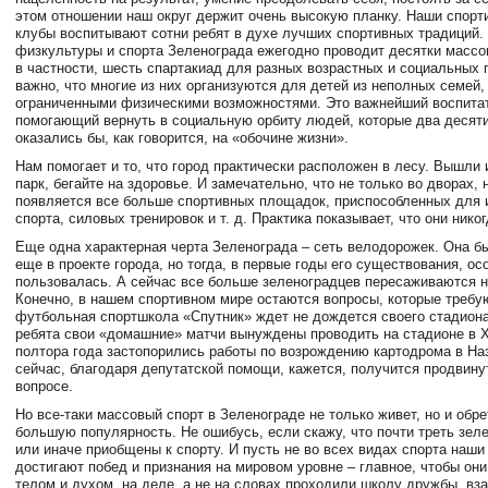
этом отношении наш округ держит очень высокую планку. Наши спорт
клубы воспитывают сотни ребят в духе лучших спортивных традиций.
физкультуры и спорта Зеленограда ежегодно проводит десятки массо
в частности, шесть спартакиад для разных возрастных и социальных 
важно, что многие из них организуются для детей из неполных семей
ограниченными физическими возможностями. Это важнейший воспита
помогающий вернуть в социальную орбиту людей, которые два десят
оказались бы, как говорится, на «обочине жизни».
Нам помогает и то, что город практически расположен в лесу. Вышли 
парк, бегайте на здоровье. И замечательно, что не только во дворах, 
появляется все больше спортивных площадок, приспособленных для 
спорта, силовых тренировок и т. д. Практика показывает, что они никог
Еще одна характерная черта Зеленограда – сеть велодорожек. Она б
еще в проекте города, но тогда, в первые годы его существования, о
пользовалась. А сейчас все больше зеленоградцев пересаживаются 
Конечно, в нашем спортивном мире остаются вопросы, которые требую
футбольная спортшкола «Спутник» ждет не дождется своего стадиона
ребята свои «домашние» матчи вынуждены проводить на стадионе в 
полтора года застопорились работы по возрождению картодрома в На
сейчас, благодаря депутатской помощи, кажется, получится продвину
вопросе.
Но все-таки массовый спорт в Зеленограде не только живет, но и обре
большую популярность. Не ошибусь, если скажу, что почти треть зел
или иначе приобщены к спорту. И пусть не во всех видах спорта наши
достигают побед и признания на мировом уровне – главное, чтобы он
телом и духом, на деле, а не на словах проходили школу дружбы, вз