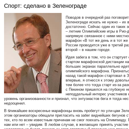
Спорт: сделано в Зеленограде
Поводов в очередной раз поговорит
Зеленограде искать не нужно – их 
достаточно. Сейчас один из таких 
– летние Олимпийские игры в Рио-
напрямую связанное с ними местно
марафон «В тот же день и в тот же 
России проводится уже в третий раз
второй – в нашем городе.
Идея забега в том, что он стартует
стартом марафонской дистанции на
больших экранах параллельно идет
олимпийского марафона. Признаться
назад такой марафон стартовал в 
впервые, я отнесся к этому доволь
тем более что тогда старт из-за ра
с Пекином пришелся на глубокую н
неподдельный интерес участников к
уровень организованности и признал, что энтузиастов бега я тогда не
недооценил.
В ближайшее воскресенье марафонцы вновь пробегут по ули-цам Зел
этом организаторы обещали пригласить на забег виднейших бегунов с
тех, кто по всем известным причинам не смог поехать на Олимпиаду. 
нам или нет – увидим. В любом случае, в желающих принять участие 