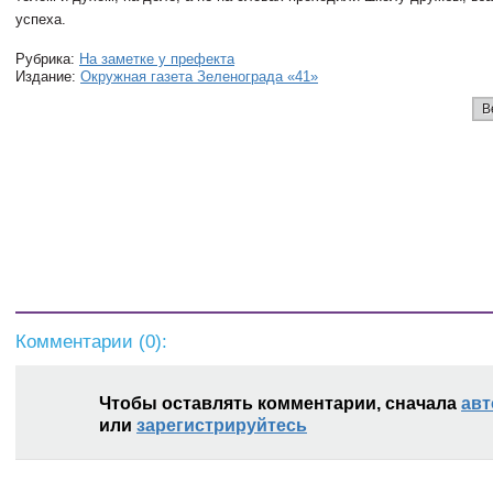
успеха.
Рубрика:
На заметке у префекта
Издание:
Окружная газета Зеленограда «41»
В
Комментарии (
0
):
Чтобы оставлять комментарии, сначала
авт
или
зарегистрируйтесь