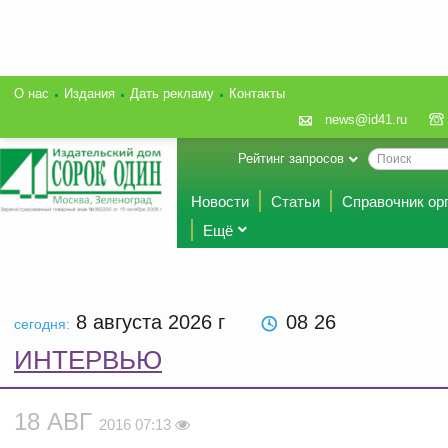
О нас
Издания
Дать рекламу
Контакты
news@id41.ru
Рейтинг запросов
Новости
Статьи
Справочник ор
Ещё
8 августа 2026
г
08 26
сегодня:
ИНТЕРВЬЮ
18 АВГ
2016 07:13