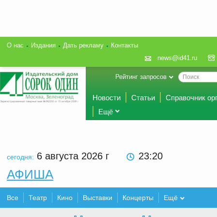
О нас
Издания
Дать рекламу
Контакты
news@id41.ru
Рейтинг запросов
Новости
Статьи
Справочник ор
Ещё
6 августа 2026
г
23 20
сегодня:
АФИША
Все
Театр
Кино
Выставки
Концерты
Ещё