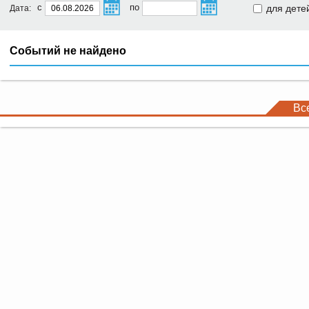
с
по
для дете
Дата:
Событий не найдено
Вс