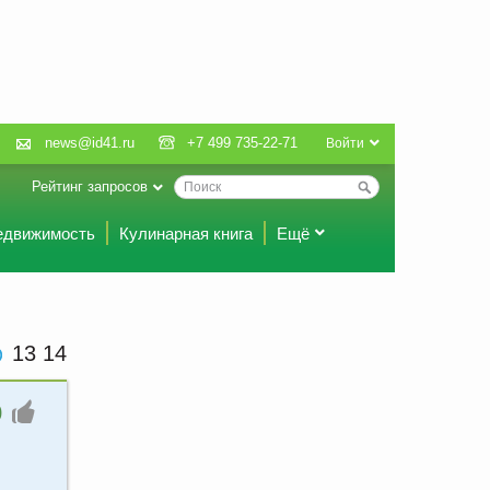
news@id41.ru
+7 499 735-22-71
Войти
Рейтинг запросов
едвижимость
Кулинарная книга
Ещё
13:14
0