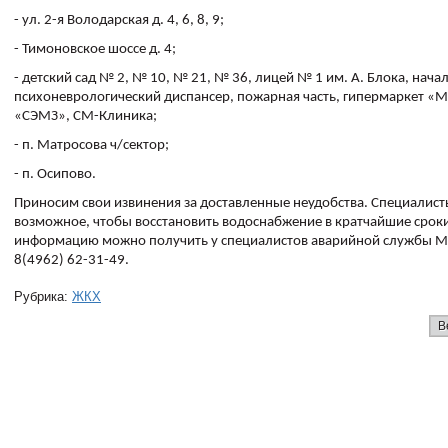
- ул. 2-я Володарская д. 4, 6, 8, 9;
- Тимоновское шоссе д. 4;
- детский сад № 2, № 10, № 21, № 36, лицей № 1 им. А. Блока, нач
психоневрологический диспансер, пожарная часть, гипермаркет «Ма
«СЭМЗ», СМ-Клиника;
- п. Матросова ч/сектор;
- п. Осипово.
Приносим свои извинения за доставленные неудобства. Специалист
возможное, чтобы восстановить водоснабжение в кратчайшие срок
информацию можно получить у специалистов аварийной службы 
8(4962) 62-31-49.
Рубрика:
ЖКХ
В