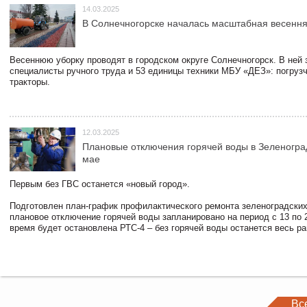
14.03.2025
В Солнечногорске началась масштабная весення
Весеннюю уборку проводят в городском округе Солнечногорск. В ней
специалисты ручного труда и 53 единицы техники МБУ «ДЕЗ»: погруз
тракторы.
12.03.2025
Плановые отключения горячей воды в Зеленогра
мае
Первым без ГВС останется «новый город».
Подготовлен план-график профилактического ремонта зеленоградски
плановое отключение горячей воды запланировано на период с 13 по 2
время будет остановлена РТС-4 – без горячей воды останется весь р
Вс