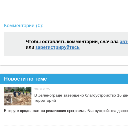
Комментарии (
0
):
Чтобы оставлять комментарии, сначала
авт
или
зарегистрируйтесь
Новости по теме
30.06.2025
В Зеленограде завершено благоустройство 16 д
территорий
В округе продолжается реализация программы благоустройства дворов