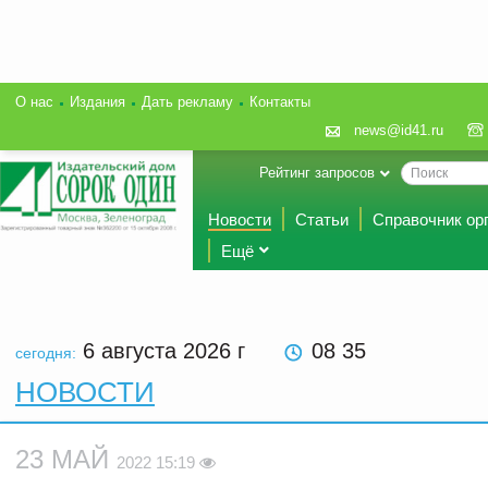
О нас
Издания
Дать рекламу
Контакты
news@id41.ru
Рейтинг запросов
Новости
Статьи
Справочник ор
Ещё
6 августа 2026
г
08 35
сегодня:
НОВОСТИ
23 МАЙ
2022 15:19