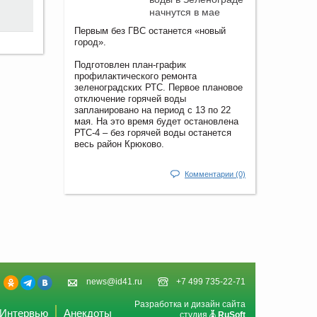
начнутся в мае
Первым без ГВС останется «новый
город».
Подготовлен план-график
профилактического ремонта
зеленоградских РТС. Первое плановое
отключение горячей воды
запланировано на период с 13 по 22
мая. На это время будет остановлена
РТС-4 – без горячей воды останется
весь район Крюково.
Комментарии (0)
news@id41.ru
+7 499 735-22-71
Разработка и дизайн сайта
Интервью
Анекдоты
студия
RuSoft