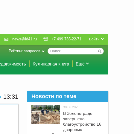
news@id41.ru
+7 499 735-22-71
Войти
Рейтинг запросов
едвижимость
Кулинарная книга
Ещё
13:31
Новости по теме
30.06.2025
В Зеленограде
завершено
благоустройство 16
дворовых