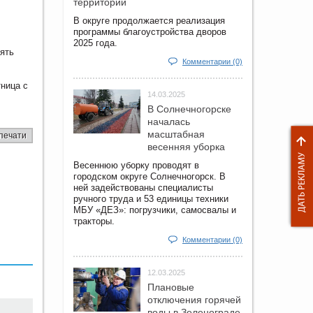
территорий
В округе продолжается реализация
программы благоустройства дворов
2025 года.
ять
Комментарии (0)
тница с
14.03.2025
В Солнечногорске
началась
масштабная
печати
весенняя уборка
Весеннюю уборку проводят в
городском округе Солнечногорск. В
ней задействованы специалисты
ручного труда и 53 единицы техники
МБУ «ДЕЗ»: погрузчики, самосвалы и
тракторы.
Комментарии (0)
12.03.2025
Плановые
отключения горячей
воды в Зеленограде