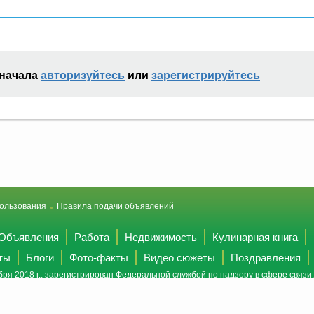
сначала
авторизуйтесь
или
зарегистрируйтесь
ользования
Правила подачи объявлений
Объявления
Работа
Недвижимость
Кулинарная книга
ты
Блоги
Фото-факты
Видео сюжеты
Поздравления
ря 2018 г., зарегистрирован Федеральной службой по надзору в сфере связ
(Роскомнадзор).