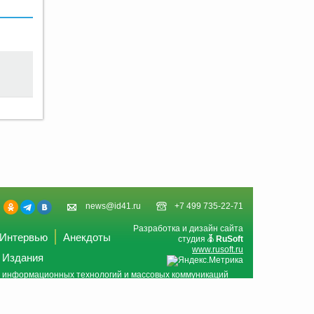
news@id41.ru
+7 499 735-22-71
Разработка и дизайн сайта
Интервью
Анекдоты
студия
RuSoft
www.rusoft.ru
Издания
и, информационных технологий и массовых коммуникаций