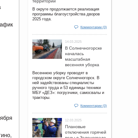
территорий
в
В округе продолжается реализация
программы благоустройства дворов
2025 года.
рафик
Комментарии (0)
14.03.2025
В Солнечногорске
началась
масштабная
весенняя уборка
Весеннюю уборку проводят в
городском округе Солнечногорск. В
ней задействованы специалисты
ручного труда и 53 единицы техники
МБУ «ДЕЗ»: погрузчики, самосвалы и
тракторы.
Комментарии (0)
оября
12.03.2025
Плановые
отключения горячей
гино,
воды в Зеленограде