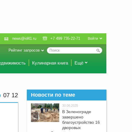
news@id41.ru
+7 499 735-22-71
Войти
Рейтинг запросов
едвижимость
Кулинарная книга
Ещё
07 12
Новости по теме
30.06.2025
В Зеленограде
завершено
благоустройство 16
дворовых