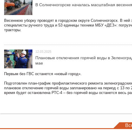
В Солнечногорске началась масштабная весення
Весеннюю уборку проводят в городском округе Солнечногорск. В ней
специалисты ручного труда и 53 единицы техники МБУ «ДЕЗ»: погруз
тракторы.
12.03.2025
Плановые отключения горячей воды в Зеленогра
мае
Первым без ГВС останется «новый город».
Подготовлен план-график профилактического ремонта зеленоградски
плановое отключение горячей воды запланировано на период с 13 по 2
время будет остановлена РТС-4 – без горячей воды останется весь р
Вс