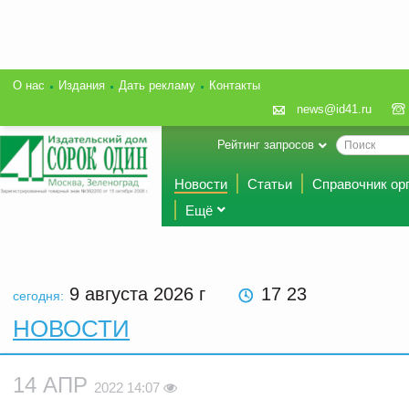
О нас
Издания
Дать рекламу
Контакты
news@id41.ru
Рейтинг запросов
Новости
Статьи
Справочник ор
Ещё
9 августа 2026
г
17 23
сегодня:
НОВОСТИ
14 АПР
2022 14:07