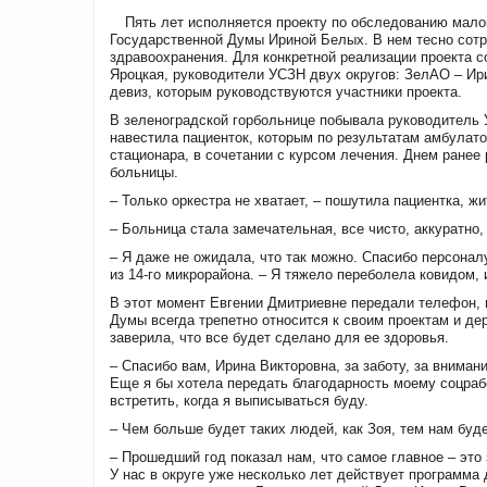
Пять лет исполняется проекту по обследованию мало
Государственной Думы Ириной Белых. В нем тесно сотр
здравоохранения. Для конкретной реализации проекта с
Яроцкая, руководители УСЗН двух округов: ЗелАО – Ири
девиз, которым руководствуются участники проекта.
В зеленоградской горбольнице побывала руководитель
навестила пациенток, которым по результатам амбулат
стационара, в сочетании с курсом лечения. Днем ране
больницы.
– Только оркестра не хватает, – пошутила пациентка, ж
– Больница стала замечательная, все чисто, аккуратно,
– Я даже не ожидала, что так можно. Спасибо персонал
из 14-го микрорайона. – Я тяжело переболела ковидом, 
В этот момент Евгении Дмитриевне передали телефон, 
Думы всегда трепетно относится к своим проектам и де
заверила, что все будет сделано для ее здоровья.
– Спасибо вам, Ирина Викторовна, за заботу, за внимани
Еще я бы хотела передать благодарность моему соцраб
встретить, когда я выписываться буду.
– Чем больше будет таких людей, как Зоя, тем нам буд
– Прошедший год показал нам, что самое главное – это
У нас в округе уже несколько лет действует программ