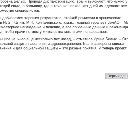
оровна Белых. Проводя диспансеризацию, врачи выясняют, что нужно у
юдей сюда, в больницу, где в течение нескольких дней им сделают все
ожество специалистов.
 добиваемся хороших результатов, стойкой ремиссии в хронических
 № 2 ГКБ им. М.П. Кончаловского, к.м.н., главный терапевт ЗелАО г. М
булаторное наблюдение и лечение, а все собранные данные и рекоменд
, чтобы врачи по месту жительства могли ими пользоваться.
нципе не было еще несколько лет назад, – отметила Ирина Белых. – Ог
иальной защиты населения и здравоохранения. Были выверены списки,
нения и для социальной защиты – это разные понятия. И теперь проект
Версия для 