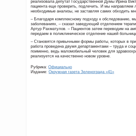
реализовала депутат Государственной Думы Ирина Викт
пациента еще проверить, подлечить. И мы направляем л
необходимые анализы, не заставляя самих обходить мн
– Благодаря комплексному подходу к обследованию, мы
заболеваниях, – сказал заведующий отделением терапии
Артур Рахматулов. – Пациентов затем переводим на ам
передаем в поликлиническое отделение нашей больницы
– Становятся привычными формы работы, которых в при
работа проведена двумя департаментами – труда и соц
поименно, ведь маломобильный человек для здравоохра
реализуется на качественно новом уровне.
Рубрика:
Официально
Издание:
Окружная газета Зеленограда «41»