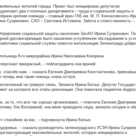
мобильных жителей города. Проект был инициирован депутатом
удничают два столичных департамента – труда и социальной защиты и
обрана крепкая команда – главный врач ГКБ им. М. П. Кончаловского Ир
на Супринович, САО – Светлана Истомина. Забота и ответственность – 
 Управления социальной защиты населения ЗелАО Ирина Супринович. О
орной диспансеризации было назначено углубленное обследование в усл
е работники социальной службы помогли жительницам Зеленограда добра
ительница 8-го микрорайона Ирина Николаевна Кокорина.
 персонал прекрасный, – поблагодарила она врачей.
у, спасибо вам, – сказала Евгения Дмитриевна Константинова, приехав
и теперь мне такая помощь очень кстати.
включенный на громкую связь. Звонила Ирина Белых. Депутат Государс
ржит на контроле все этапы реализации. Она пожелала пациентке бодрос
е, за то, что все так хорошо организовано, – ответила Евгения Дмитриев
отнику Зое Волошиной, она меня проводила сюда, звонила сегодня и о
ет спокойнее за вас, – подчеркнула Ирина Белых.
 здоровье, – сказала руководитель зеленоградского УСЗН Ирина Суприно
а диспансеризации маломобильных жителей, которую инициировала и