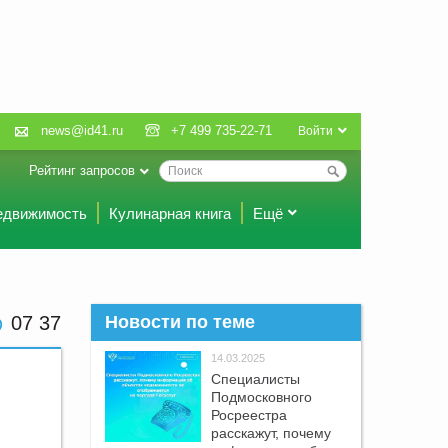
news@id41.ru
+7 499 735-22-71
Войти
Рейтинг запросов
едвижимость
Кулинарная книга
Ещё
07:37
Новости по теме
14.03.2025
Специалисты
Подмосковного
Росреестра
расскажут, почему