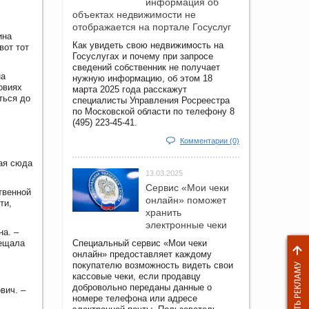
информация об
объектах недвижимости не
отображается на портале Госуслуг
ина
Как увидеть свою недвижимость на
вот тот
Госуслугах и почему при запросе
сведений собственник не получает
на
нужную информацию, об этом 18
овиях
марта 2025 года расскажут
ться до
специалисты Управления Росреестра
по Московской области по телефону 8
(495) 223-45-41.
Комментарии (0)
шая сюда
13.03.2025
Сервис «Мои чеки
твенной
онлайн» поможет
ти,
хранить
электронные чеки
на. –
бещала
Специальный сервис «Мои чеки
онлайн» предоставляет каждому
покупателю возможность видеть свои
кассовые чеки, если продавцу
добровольно переданы данные о
вич. –
номере телефона или адресе