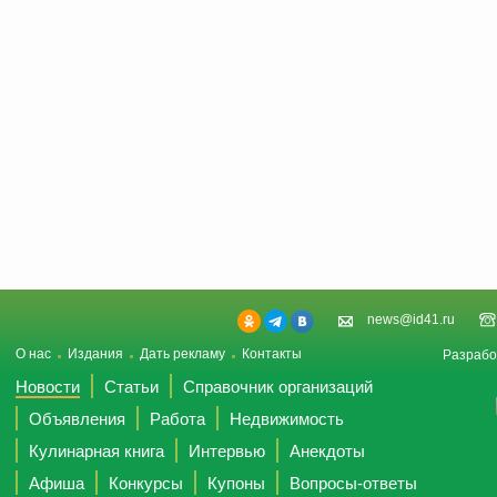
news@id41.ru
О нас
Издания
Дать рекламу
Контакты
Разрабо
Новости
Статьи
Справочник организаций
Объявления
Работа
Недвижимость
Кулинарная книга
Интервью
Анекдоты
Афиша
Конкурсы
Купоны
Вопросы-ответы