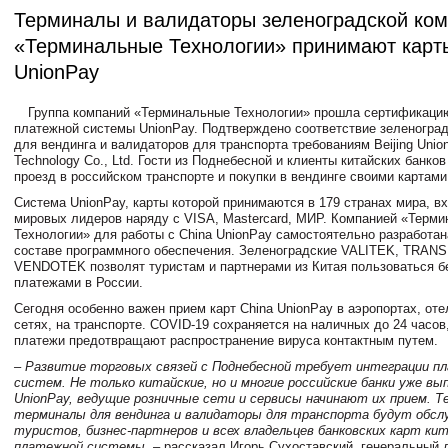
Терминалы и валидаторы зеленоградской ко
«Терминальные Технологии» принимают карт
UnionPay
Группа компаний «Терминальные Технологии» прошла сертификаци
платежной системы UnionPay. Подтверждено соответствие зеленогра
для вендинга и валидаторов для транспорта требованиям Beijing Unio
Technology Co., Ltd. Гости из Поднебесной и клиенты китайских банков
проезд в российском транспорте и покупки в вендинге своими картами
Система UnionPay, карты которой принимаются в 179 странах мира, в
мировых лидеров наряду с VISA, Masterсard, МИР. Компанией «Терм
Технологии» для работы с China UnionPay самостоятельно разработан
составе программного обеспечения. Зеленоградские VALITEK, TRANS
VENDOTEK позволят туристам и партнерами из Китая пользоваться 
платежами в России.
Сегодня особенно важен прием карт China UnionPay в аэропортах, оте
сетях, на транспорте. COVID-19 сохраняется на наличных до 24 часов
платежи предотвращают распространение вируса контактным путем.
– Развитие торговых связей с Поднебесной требует интеграции 
систем. Не только китайские, но и многие российские банки уже в
UnionPay, ведущие розничные сети и сервисы начинают их прием. Т
терминалы для вендинга и валидаторы для транспорта будут обс
туристов, бизнес-партнеров и всех владельцев банковских карт ки
платежной системы,
– рассказал
Игорь Сухоставский
, генеральный 