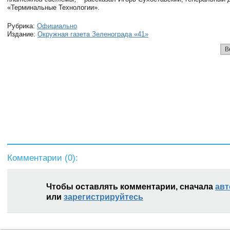
«Терминальные Технологии».
Рубрика:
Официально
Издание:
Окружная газета Зеленограда «41»
В
Комментарии (
0
):
Чтобы оставлять комментарии, сначала
авт
или
зарегистрируйтесь