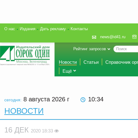
О нас
Издания
Дать рекламу
Контакты
news@id41.ru
Рейтинг запросов
Новости
Статьи
Справочник ор
Ещё
8 августа 2026
г
10:34
сегодня:
НОВОСТИ
16 ДЕК
2020 18:33