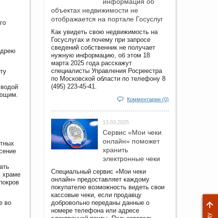
информация об
объектах недвижимости не
отображается на портале Госуслуг
го
Как увидеть свою недвижимость на
Госуслугах и почему при запросе
сведений собственник не получает
ндрею
нужную информацию, об этом 18
марта 2025 года расскажут
специалисты Управления Росреестра
ту
по Московской области по телефону 8
(495) 223-45-41.
 водой
ующим.
Комментарии (0)
13.03.2025
Сервис «Мои чеки
онлайн» поможет
итных
хранить
сение
электронные чеки
ать
Специальный сервис «Мои чеки
в храме
онлайн» предоставляет каждому
покров
покупателю возможность видеть свои
кассовые чеки, если продавцу
е во
добровольно переданы данные о
номере телефона или адресе