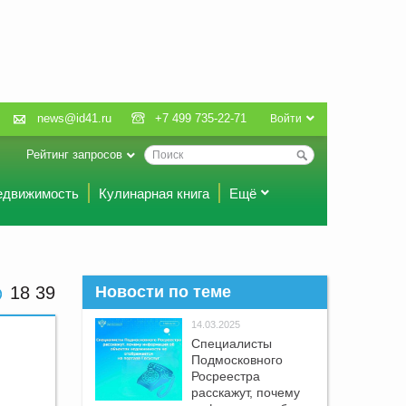
news@id41.ru
+7 499 735-22-71
Войти
Рейтинг запросов
едвижимость
Кулинарная книга
Ещё
18 39
Новости по теме
14.03.2025
Специалисты
Подмосковного
Росреестра
расскажут, почему