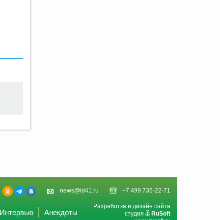
news@id41.ru
+7 499 735-22-71
Разработка и дизайн сайта
Интервью
Анекдоты
студия
RuSoft