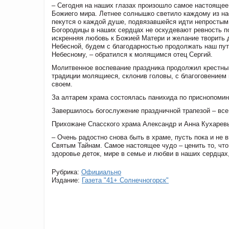
– Сегодня на наших глазах произошло самое настоящее
Божиего мира. Летнее солнышко светило каждому из нас
пекутся о каждой душе, подвязавшейся идти непростым
Богородицы в наших сердцах не оскудевают ревность п
искренняя любовь к Божией Матери и желание творит
Небесной, будем с благодарностью продолжать наш пут
Небесному, – обратился к молящимся отец Сергий.
Молитвенное воспевание праздника продолжил крестны
традиции молящиеся, склонив головы, с благоговением
своем.
За алтарем храма состоялась панихида по приснопоми
Завершилось богослужение праздничной трапезой – все
Прихожане Спасского храма Александр и Анна Кухарев
– Очень радостно снова быть в храме, пусть пока и не
Святым Тайнам. Самое настоящее чудо – ценить то, чт
здоровье деток, мире в семье и любви в наших сердцах,
Рубрика:
Официально
Издание:
Газета "41+ Солнечногорск"