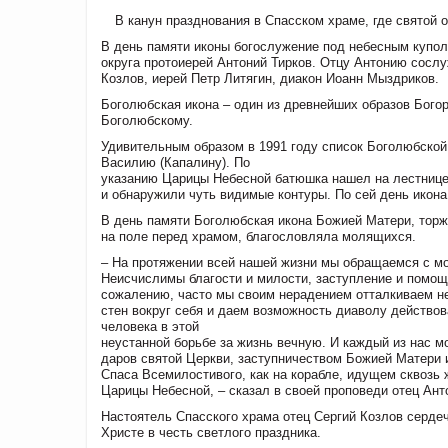
В канун празднования в Спасском храме, где святой 
В день памяти иконы богослужение под небесным купол
округа протоиерей Антоний Тирков. Отцу Антонию сосл
Козлов, иерей Петр Литягин, диакон Иоанн Мыздриков.
Боголюбская икона – один из древнейших образов Бого
Боголюбскому.
Удивительным образом в 1991 году список Боголюбской
Василию (Капалину). По
указанию Царицы Небесной батюшка нашел на лестнице
и обнаружили чуть видимые контуры. По сей день икон
В день памяти Боголюбская икона Божией Матери, торж
на поле перед храмом, благословляла молящихся.
– На протяжении всей нашей жизни мы обращаемся с м
Неисчислимы благости и милости, заступление и помощ
сожалению, часто мы своим нерадением отталкиваем н
стен вокруг себя и даем возможность диаволу действов
человека в этой
неустанной борьбе за жизнь вечную. И каждый из нас м
даров святой Церкви, заступничеством Божией Матери 
Спаса Всемилостивого, как на корабле, идущем сквозь 
Царицы Небесной, – сказал в своей проповеди отец Ант
Настоятель Спасского храма отец Сергий Козлов серде
Христе в честь светлого праздника.