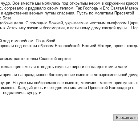
 чудо. Все вместе мы молились под открытым небом в окружении красо
, согревало и радовало своим теплом. Так Господь и Его Святая Матер
 и единственно верным путем спасения. Пусть по молитвам Пресвятой
о Бозе,
ь добрые дела. С помощью Божией, укрываемые честным омофором Цар
ь к Источнику жизни и бессмертия, к истинному дому каждой души – Ца
й ход с молебном. По доброй
 прошли под святым образом Боголюбской
Божией Матери, прося
кажды
наемым настоятелям Спасской церкви.
 желающие смогли отведать вкусные пироги со сладостями и чаем.
ы пришли на праздничное богослужение вместе с четырехмесячной дочу
 внутри. Но уже мы собираемся все вместе, молимся, можем приступить к
о имеешь! Каждый день и сегодня мы молимся Пресвятой Богородице о
 ­ поделились супруги.
Версия для 