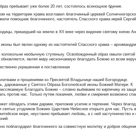
образ пребывает уже более 20 лет, состоялось всенощное бдение.
ом на территории храма возглавил благочинный церквей Солнечногорско
ужили помощник благочинного, настоятель Спасского храма иерей Сергий
родицы, пришедший на землю в XII веке через видение святому князю А
 иконы был явлен одному из настоятелей Спасского храма – архимандри
 колокольни необычную ступеньку. Освобожденный образ омыли святой
а обновляется, являя миру нескончаемую благодать Божию ко всем вер
ественно украшенная и поставленная
олитвами и прошениями ко Пресвятой Владычице нашей Богородице.
ь, дарованные у Святого Образа Боголюбской иконы Божией Матери. К
еиссякаемую Благодать Божию – словно выбиваем по кирпичику из защ
ать против нас. Только путем покаяния, любви и смирения возможно спа
ожет обладать этими дарами, приложив усилие и терпение. Через благод
и святых угодников Божиих Царствие Небесное открыто для нас. Пусть 
житейское море, неустанно пребывает любовь, а с ней заступничество и 
оний.
чно поблагодарил благочинного за совместную молитву и доброе общени