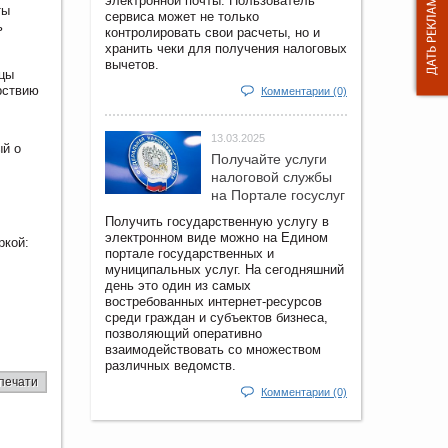
электронной почты. Пользователь
ты
сервиса может не только
ь
контролировать свои расчеты, но и
хранить чеки для получения налоговых
вычетов.
ицы
рствию
Комментарии (0)
13.03.2025
й о
Получайте услуги
налоговой службы
на Портале госyслуг
Получить государственную услугу в
электронном виде можно на Едином
ркой:
портале государственных и
муниципальных услуг. На сегодняшний
день это один из самых
востребованных интернет-ресурсов
среди граждан и субъектов бизнеса,
позволяющий оперативно
взаимодействовать со множеством
различных ведомств.
печати
Комментарии (0)