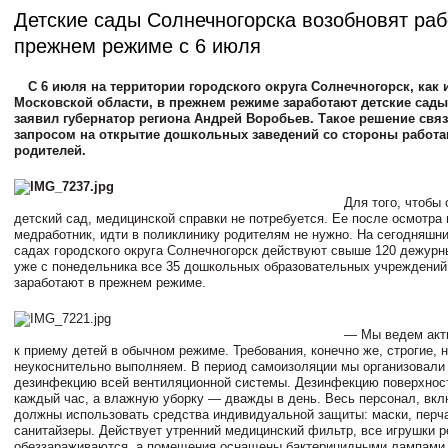
Детские сады Солнечногорска возобновят раб
прежнем режиме с 6 июля
С 6 июля на территории городского округа Солнечногорск, как 
Московской области, в прежнем режиме заработают детские сады
заявил губернатор региона Андрей Воробьев. Такое решение свя
запросом на открытие дошкольных заведений со стороны работ
родителей.
Для того, чтобы 
детский сад, медицинской справки не потребуется. Ее после осмотра
медработник, идти в поликлинику родителям не нужно. На сегодняшни
садах городского округа Солнечногорск действуют свыше 120 дежурны
уже с понедельника все 35 дошкольных образовательных учреждений
заработают в прежнем режиме.
— Мы ведем акт
к приему детей в обычном режиме. Требования, конечно же, строгие, 
неукоснительно выполняем. В период самоизоляции мы организовали 
дезинфекцию всей вентиляционной системы. Дезинфекцию поверхнос
каждый час, а влажную уборку — дважды в день. Весь персонал, вкл
должны использовать средства индивидуальной защиты: маски, перча
санитайзеры. Действует утренний медицинский фильтр, все игрушки р
обеззараживаются, а помещения оснащены бактерицидными лампами