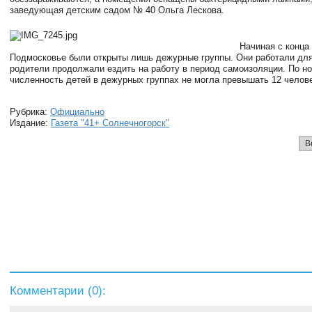
заведующая детским садом № 40 Ольга Лескова.
Начиная с конца
Подмосковье были открыты лишь дежурные группы. Они работали для
родители продолжали ездить на работу в период самоизоляции. По н
численность детей в дежурных группах не могла превышать 12 челове
Рубрика:
Официально
Издание:
Газета "41+ Солнечногорск"
В
Комментарии (
0
):