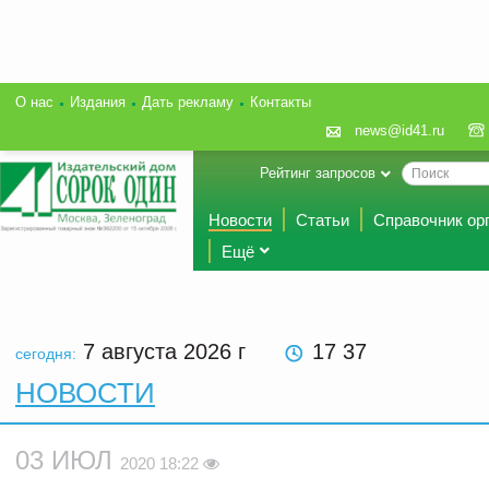
О нас
Издания
Дать рекламу
Контакты
news@id41.ru
Рейтинг запросов
Новости
Статьи
Справочник ор
Ещё
7 августа 2026
г
17 37
сегодня:
НОВОСТИ
03 ИЮЛ
2020 18:22