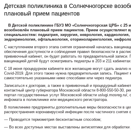
Детская поликлиника в Солнечногорске возо
плановый прием пациентов
В Детской поликлинике ГБУЗ МО «Солнечногорская ЦРБ» с 25 
возобновлён плановый прием пациентов. Прием осуществляют в
специальностям: педиатрия, хирургия, неврология, кардиология,
эндокринология, офтальмология, оториноларингология, нефролог
С наступлением второго этапа снятия ограничений началась вакцинац
обеспечения доступности и соблюдения правил безопасности в распи
прививочный кабинет, он будет работать по предварительной записи.
вакцинацией детей будут осматривать педиатры в 203 и 211 кабинетах
С 18 июня процедурном кабинете все желающие могут сдать анализ н
Covid-2019. Для этого также нужна предварительная запись. Пациент
самостоятельно указанными ниже способами или через педиатра.
Записаться к докторам, а также в прививочный и процедурный кабине
контактный центр губернатора Московской области 8-800-550-50-30, р
портал государственных услуг Московской области uslugi.mosreg.ru/,
инфомата в поликлинике или медицинского регистратора.
В поликлинике предприняты дополнительные меры безопасности в ц
распространения коронавирусной инфекции после частичного снятия о
— Проводится термометрия бесконтактным способом;
— Во всех доступных местах выставлены антисептики для обработки 