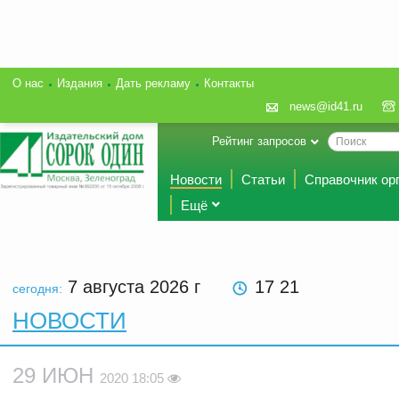
О нас
Издания
Дать рекламу
Контакты
news@id41.ru
Рейтинг запросов
Новости
Статьи
Справочник ор
Ещё
7 августа 2026
г
17 21
сегодня:
НОВОСТИ
29 ИЮН
2020 18:05