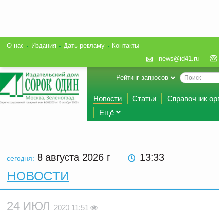
О нас
Издания
Дать рекламу
Контакты
news@id41.ru
Рейтинг запросов
Новости
Статьи
Справочник ор
Ещё
8 августа 2026
г
13:33
сегодня:
НОВОСТИ
24 ИЮЛ
2020 11:51