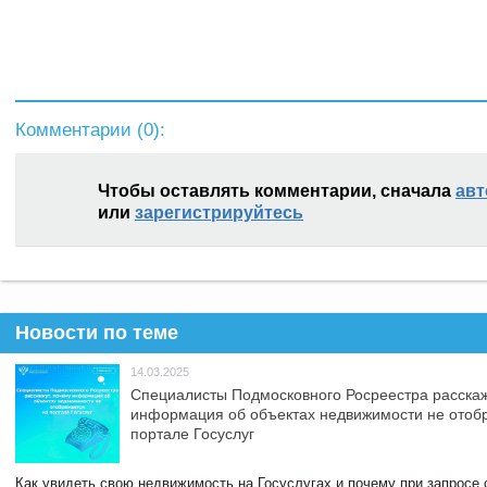
Комментарии (
0
):
Чтобы оставлять комментарии, сначала
авт
или
зарегистрируйтесь
Новости по теме
14.03.2025
Специалисты Подмосковного Росреестра расскаж
информация об объектах недвижимости не отоб
портале Госуслуг
Как увидеть свою недвижимость на Госуслугах и почему при запросе