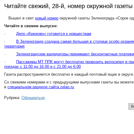
Читайте свежий, 28-й, номер окружной газеты
Вышел в свет
новый номер
окружной газеты Зеленограда «Сорок од
Читайте в свежем выпуске:
·
Депо «Крюково» готовится к новшествам
·
В Зеленограде создана самая большая в столице особо охраня
территория
·
Зеленоградские валидаторы принимают бесконтактные платежи
·
Пассажиры МТ ППК могут бесплатно провозить велосипед в пр
поездах с 11.00 до 16.00 и с 21.00 до 6.00
Газета распространяется бесплатно в каждый почтовый ящик в округе
Cо свежими номерами и с предыдущими выпусками газеты вы можете
в
специальном разделе сайта
zelao
.
ru
.
Рубрика:
Официально
В