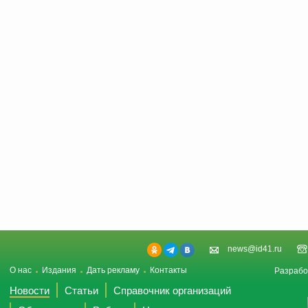
news@id41.ru
О нас
Издания
Дать рекламу
Контакты
Разрабо
Новости
Статьи
Справочник организаций