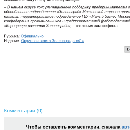
– В нашем округе консультационную поддержку предпринимателям 
обособленное подразделение «Зеленоград» Московской торгово-про
палаты, территориальное подразделение ГБУ «Малый бизнес Москв
конфедерация промышленников и предпринимателей (работодателей
«Корпорация развития Зеленограда»,
– заключил зампрефекта.
Рубрика:
Официально
Издание:
Окружная газета Зеленограда «41»
В
Комментарии (
0
):
Чтобы оставлять комментарии, сначала
авт