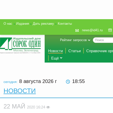
О нас
Издания
Дать рекламу
Контакты
news@id41.ru
Рейтинг запросов
Новости
Статьи
Справочник ор
Ещё
8 августа 2026
г
18:55
сегодня:
НОВОСТИ
22 МАЙ
2020 16:24