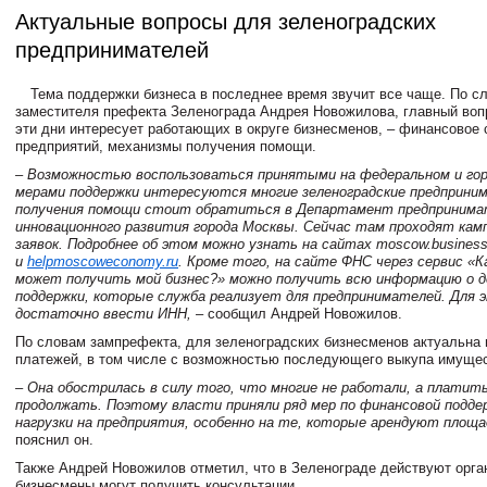
Актуальные вопросы для зеленоградских
предпринимателей
Тема поддержки бизнеса в последнее время звучит все чаще. По с
заместителя префекта Зеленограда Андрея Новожилова, главный вопр
эти дни интересует работающих в округе бизнесменов, – финансовое 
предприятий, механизмы получения помощи.
– Возможностью воспользоваться принятыми на федеральном и гор
мерами поддержки интересуются многие зеленоградские предприни
получения помощи стоит обратиться в Департамент предпринима
инновационного развития города Москвы. Сейчас там проходят кам
заявок. Подробнее об этом можно узнать на сайтах moscow.business
и
helpmoscoweconomy.ru
. Кроме того, на сайте ФНС через сервис «
может получить мой бизнес?» можно получить всю информацию о 
поддержки, которые служба реализует для предпринимателей. Для 
достаточно ввести ИНН,
– сообщил Андрей Новожилов.
По словам зампрефекта, для зеленоградских бизнесменов актуальна 
платежей, в том числе с возможностью последующего выкупа имущес
– Она обострилась в силу того, что многие не работали, а платить
продолжать. Поэтому власти приняли ряд мер по финансовой подде
нагрузки на предприятия, особенно на те, которые арендуют площад
пояснил он.
Также Андрей Новожилов отметил, что в Зеленограде действуют орган
бизнесмены могут получить консультации.