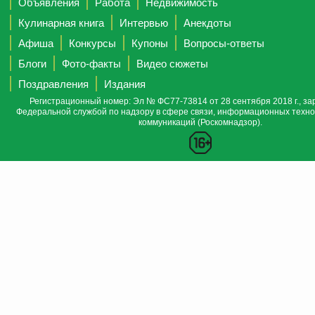
Объявления
Работа
Недвижимость
Кулинарная книга
Интервью
Анекдоты
Афиша
Конкурсы
Купоны
Вопросы-ответы
Блоги
Фото-факты
Видео сюжеты
Поздравления
Издания
Регистрационный номер: Эл № ФС77-73814 от 28 сентября 2018 г., за
Федеральной службой по надзору в сфере связи, информационных техно
коммуникаций (Роскомнадзор).