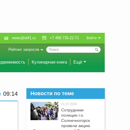
news@id41.ru
+7 499 735-22-71
Войти
Рейтинг запросов
едвижимость
Кулинарная книга
Ещё
09:14
Новости по теме
01.07.2026
Сотрудники
полиции г.о.
Солнечногорск
провели акцию