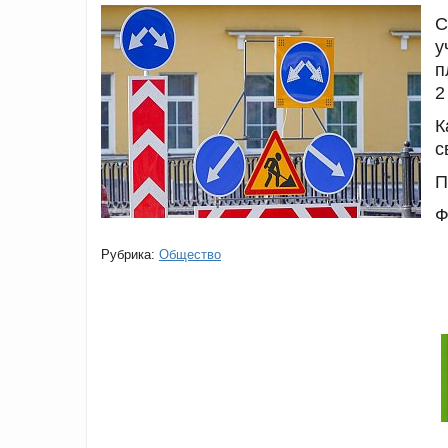
С
у
п
2
К
с
П
Ф
Рубрика:
Общество