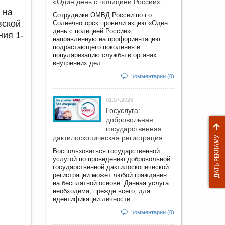
«Один день с полицией России»
 на
Сотрудники ОМВД России по г.о.
вской
Солнечногорск провели акцию «Один
день с полицией России»,
ия 1-
направленную на профориентацию
подрастающего поколения и
популяризацию службы в органах
внутренних дел.
Комментарии (0)
01.07.2026
Госуслуга:
добровольная
государственная
дактилоскопическая регистрация
Воспользоваться государственной
услугой по проведению добровольной
государственной дактилоскопической
регистрации может любой гражданин
на бесплатной основе. Данная услуга
необходима, прежде всего, для
идентификации личности.
Комментарии (0)