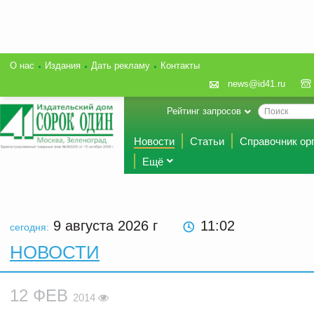
О нас
Издания
Дать рекламу
Контакты
news@id41.ru
Рейтинг запросов
Новости
Статьи
Справочник ор
Ещё
9 августа 2026
г
11:02
сегодня:
НОВОСТИ
12 ФЕВ
2014