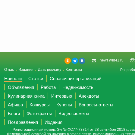
news@id41.ru
О нас
Издания
Дать рекламу
Контакты
Разрабо
Новости
Статьи
Справочник организаций
Объявления
Работа
Недвижимость
Кулинарная книга
Интервью
Анекдоты
Афиша
Конкурсы
Купоны
Вопросы-ответы
Блоги
Фото-факты
Видео сюжеты
Поздравления
Издания
Регистрационный номер: Эл № ФС77-73814 от 28 сентября 2018 г., за
Федеральной службой по надзору в сфере связи, информационных техно