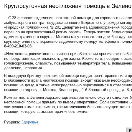
Круглосуточная неотложная помощь в Зелено
С 28 февраля отделение неотложной помощи для взрослого насел
амбулаторного центра Государственноего бюджетного учреждения зд
«Городская поликлиника № 201 Департамента здравоохранения город
перешло на круглосуточный режим работы. Теперь жители Зеленоград
административного округа г. Москвы могут вызвать на дом бригаду н
круглосуточно по специально выделенному номеру телефона в полик
8-499-210-03-03
.
«Неотложка» рассчитана на вызовы при обострении хронических забо
не представляющих опасность для жизни. Кроме того, поводом к выз
головокружение, слабость, повышенная температура тела, повышенн
давление, невралгия.
В выездную бригаду неотложной помощи входит врач терапевт или вр
В обязанности врача неотложной помощи входит оказание необходим
помощи на дому, а также непосредственно обратившимся в отделени
помощи по адресу: г. Москва, Зеленоград,
1-й
Западный проезд, д. 8, с
Компактность Зеленоградского административного округа позволяет б
неотложной помощи прибыть по вызову оперативно. Если состояние б
экстренного вмешательства, госпитализацию больного осуществляет 
помощи, которую вызывает врач «неотложки».
Рубрика:
Здоровье
В