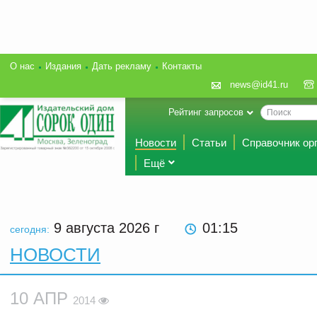
О нас
Издания
Дать рекламу
Контакты
news@id41.ru
Рейтинг запросов
Новости
Статьи
Справочник ор
Ещё
9 августа 2026
г
01:15
сегодня:
НОВОСТИ
10 АПР
2014