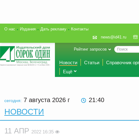
О нас
Издания
Дать рекламу
Контакты
news@id41.ru
Рейтинг запросов
Новости
Статьи
Справочник ор
Ещё
7 августа 2026
г
21:40
сегодня:
НОВОСТИ
11 АПР
2022 16:35