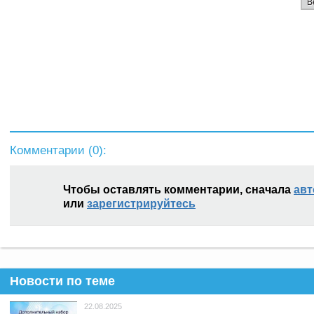
В
Комментарии (
0
):
Чтобы оставлять комментарии, сначала
авт
или
зарегистрируйтесь
Новости по теме
22.08.2025