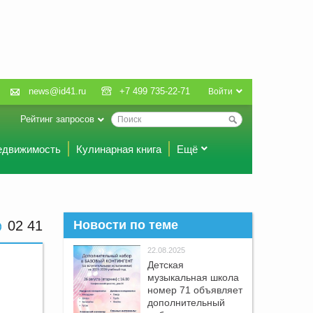
news@id41.ru
+7 499 735-22-71
Войти
Рейтинг запросов
едвижимость
Кулинарная книга
Ещё
02:41
Новости по теме
22.08.2025
Детская
музыкальная школа
номер 71 объявляет
дополнительный