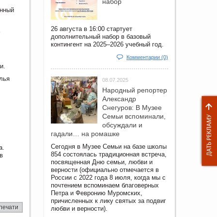
набор
енный
26 августа в 16:00 стартует
дополнительный набор в базовый
контингент на 2025–2026 учебный год.
Комментарии (0)
и.
лья
08.07.2025
Народный репортер
Александр
Снегуров: В Музее
Семьи вспоминали,
обсуждали и
гадали… на ромашке
Сегодня в Музее Семьи на базе школы
а.
854 состоялась традиционная встреча,
в
посвященная Дню семьи, любви и
верности (официально отмечается в
России с 2022 года 8 июля, когда мы с
почтением вспоминаем благоверных
Петра и Февронию Муромских,
причисленных к лику святых за подвиг
печати
любви и верности).