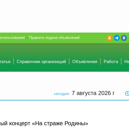
использования
Правила подачи объявлений
татьи
Справочник организаций
Объявления
Работа
Н
7 августа 2026
г
сегодня:
ный концерт «На cтpаже Родины»