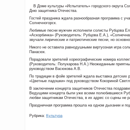
В Доме культуры «Испытатель» городского округа С
Дню защитника Отечества.
Гостей праздника ждала разнообразная программа с уча
Солнечногорск.
Любимые песни мужчин исполнили солисты Рубцова Еле
«Аскорбинка» (Руководитель: Рубцова Е.А.), «Солнечна
звучали лирические и патриотические песни, но основн
Никого не оставила равнодушными виртуозная игра со
Панасюк.
Порадовали зрителей хореографические номера коллек
(Руководитель: Полукарова Н.А.) Неожиданным приятн
руководством Васюкова А.В.
По традиции в фойе зрителей ждала выставка детских р
«Цветные ладошки» под руководством Кокориной Свет
В заключении концерта защитников Отечества поздрав
Ведущими концерта были уже всеми полюбившиеся Рубц
любви защитникам Отечества, в их адрес со сцены не 
Праздничная программа прошла на одном дыхании и по
Рубрика:
Культура