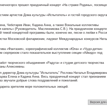
олнечногорск прошел праздничный концерт «На страже Родины», посвящ
стием артистов Дома культуры «Испытатель» и гостей городского округа
на, Чеботарев Иван, Кадина Анна, а также Вокальные коллективы
я капель» (Руководитель: Масленникова С.В.). На праздничном концерте
ой темой концертной программы были, конечно же, песни о любви к Росси
листки Московской филармонии, лауреат Международных конкурсов Ната
тива «Фантазия», хореографический коллектив «Юла» и «Чудо-детки»
ым сюрпризом стало показательное выступление секции «Айкидо» под
абот творческого объединения «Радуга» и студии детского творчества
ланы Алексеевны.
ил директор Дома культуры "Испытатель" Рослова Наталья Владимировн
ова Елена и Кадина Анна. Весь праздничный концерт стал признанием 
раз звучали добрые слова поздравлений и пожеланий.
дарила зрителям море положительных эмоций.
Версия для 