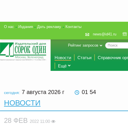
О нас
Издания
Дать рекламу
Контакты
news@id41.ru
Рейтинг запросов
Новости
Статьи
Справочник ор
Ещё
7 августа 2026
г
01 54
сегодня:
НОВОСТИ
28 ФЕВ
2022 11:00