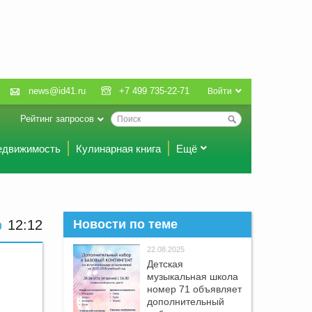
news@id41.ru
+7 499 735-22-71
Войти
Рейтинг запросов
едвижимость
Кулинарная книга
Ещё
12:12
Новости по теме
22.08.2025
Детская
музыкальная школа
номер 71 объявляет
дополнительный