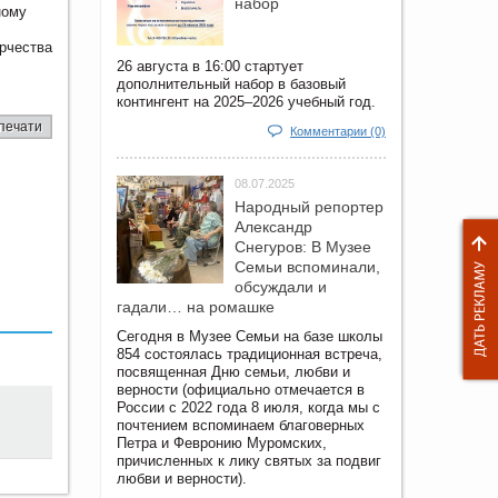
набор
ному
орчества
26 августа в 16:00 стартует
дополнительный набор в базовый
контингент на 2025–2026 учебный год.
печати
Комментарии (0)
08.07.2025
Народный репортер
Александр
Снегуров: В Музее
Семьи вспоминали,
обсуждали и
гадали… на ромашке
Сегодня в Музее Семьи на базе школы
854 состоялась традиционная встреча,
посвященная Дню семьи, любви и
верности (официально отмечается в
России с 2022 года 8 июля, когда мы с
почтением вспоминаем благоверных
Петра и Февронию Муромских,
причисленных к лику святых за подвиг
любви и верности).