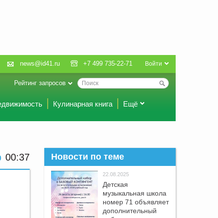
news@id41.ru
+7 499 735-22-71
Войти
Рейтинг запросов
едвижимость
Кулинарная книга
Ещё
00:37
Новости по теме
22.08.2025
Детская
музыкальная школа
номер 71 объявляет
дополнительный