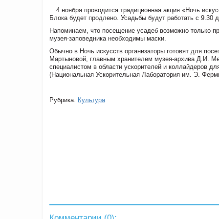
4 ноября проводится традиционная акция «Ночь искус
Блока будет продлено. Усадьбы будут работать с 9.30 д
Напоминаем, что посещение усадеб возможно только пр
музея-заповедника необходимы маски.
Обычно в Ночь искусств организаторы готовят для посет
Мартыновой, главным хранителем музея-архива Д.И. М
специалистом в области ускорителей и коллайдеров дл
(Национальная Ускорительная Лаборатория им. Э. Фер
Рубрика:
Культура
Комментарии (
0
):