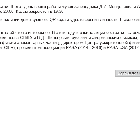
ств». В этот день время работы музея-заповедника Д.И. Менделеева и А
о 20.00. Кассы закроются в 19.30.
и наличии действующего QR-кода и удостоверения личности. В экспози
ителей что-то интересное. В этом году в рамках акции состоится встреча
енделеева СПбГУ и В.Д. Шильцевым, русским и американским физиком,
я физики элементарных частиц, директором Центра ускорительной физи
ми, США), президентом ассоциации RASA (2014—2016) и RASA-USA (2012
Версия для 