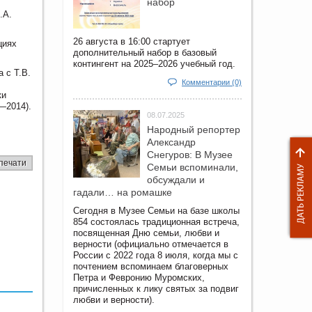
набор
.А.
26 августа в 16:00 стартует
циях
дополнительный набор в базовый
контингент на 2025–2026 учебный год.
 с Т.В.
Комментарии (0)
ки
—2014).
08.07.2025
Народный репортер
Александр
Снегуров: В Музее
печати
Семьи вспоминали,
обсуждали и
гадали… на ромашке
Сегодня в Музее Семьи на базе школы
854 состоялась традиционная встреча,
посвященная Дню семьи, любви и
верности (официально отмечается в
России с 2022 года 8 июля, когда мы с
почтением вспоминаем благоверных
Петра и Февронию Муромских,
причисленных к лику святых за подвиг
любви и верности).