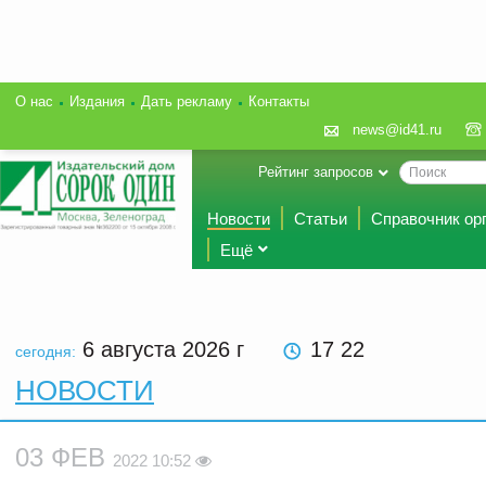
О нас
Издания
Дать рекламу
Контакты
news@id41.ru
Рейтинг запросов
Новости
Статьи
Справочник ор
Ещё
6 августа 2026
г
17 22
сегодня:
НОВОСТИ
03 ФЕВ
2022 10:52