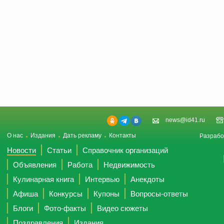
news@id41.ru
О нас
Издания
Дать рекламу
Контакты
Разрабо
Новости
Статьи
Справочник организаций
Объявления
Работа
Недвижимость
Кулинарная книга
Интервью
Анекдоты
Афиша
Конкурсы
Купоны
Вопросы-ответы
Блоги
Фото-факты
Видео сюжеты
Поздравления
Издания