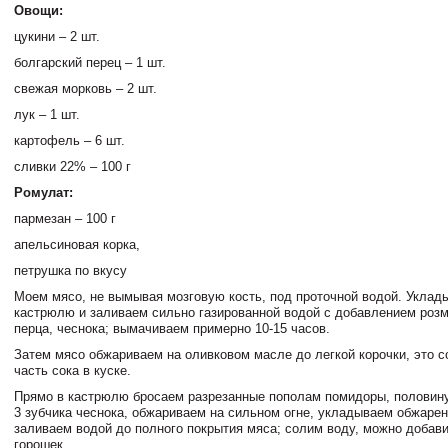
Овощи:
цукини – 2 шт.
болгарский перец – 1 шт.
свежая морковь – 2 шт.
лук – 1 шт.
картофель – 6 шт.
сливки 22% – 100 г
Ромулат:
пармезан – 100 г
апельсиновая корка,
петрушка по вкусу
Моем мясо, не вымывая мозговую кость, под проточной водой. Уклад
кастрюлю и заливаем сильно газированной водой с добавлением розм
перца, чеснока; вымачиваем примерно 10-15 часов.
Затем мясо обжариваем на оливковом масле до легкой корочки, это 
часть сока в куске.
Прямо в кастрюлю бросаем разрезанные пополам помидоры, половину 
3 зубчика чеснока, обжариваем на сильном огне, укладываем обжарен
заливаем водой до полного покрытия мяса; солим воду, можно добави
горошек.