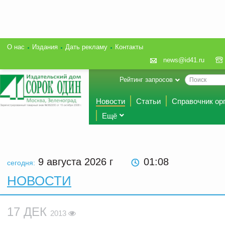
О нас
Издания
Дать рекламу
Контакты
news@id41.ru
Рейтинг запросов
Новости
Статьи
Справочник ор
Ещё
9 августа 2026
г
01:08
сегодня:
НОВОСТИ
17 ДЕК
2013