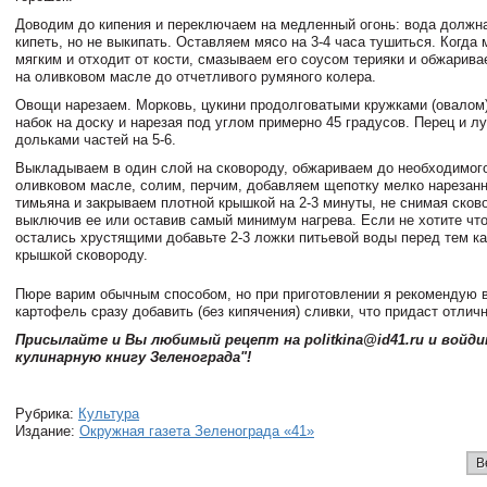
Доводим до кипения и переключаем на медленный огонь: вода должн
кипеть, но не выкипать. Оставляем мясо на 3-4 часа тушиться. Когда 
мягким и отходит от кости, смазываем его соусом терияки и обжарива
на оливковом масле до отчетливого румяного колера.
Овощи нарезаем. Морковь, цукини продолговатыми кружками (овалом)
набок на доску и нарезая под углом примерно 45 градусов. Перец и л
дольками частей на 5-6.
Выкладываем в один слой на сковороду, обжариваем до необходимог
оливковом масле, солим, перчим, добавляем щепотку мелко нарезанн
тимьяна и закрываем плотной крышкой на 2-3 минуты, не снимая сков
выключив ее или оставив самый минимум нагрева. Если не хотите чт
остались хрустящими добавьте 2-3 ложки питьевой воды перед тем ка
крышкой сковороду.
Пюре варим обычным способом, но при приготовлении я рекомендую 
картофель сразу добавить (без кипячения) сливки, что придаст отлич
Присылайте и Вы любимый рецепт на politkina@id41.ru и войд
кулинарную книгу Зеленограда"!
Рубрика:
Культура
Издание:
Окружная газета Зеленограда «41»
В