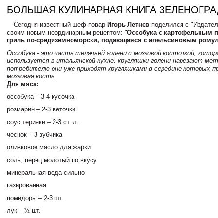
БОЛЬШАЯ КУЛИНАРНАЯ КНИГА ЗЕЛЕНОГРА
Сегодня известный шеф-повар
Игорь Летнев
поделился с "Издател
своим новым неординарным рецептом: "
Оссобука с картофельным 
гриль по-средиземноморски, подающаяся с апельсиновым рому
Оссобука - это часть телячьей голени с мозговой косточкой, котор
используется в итальянской кухне. кругляшки голени нарезают мето
потребителю они уже приходят кругляшками в середине которых 
мозговая кость.
Для мяса:
оссобука – 3-4 кусочка
розмарин – 2-3 веточки
соус терияки – 2-3 ст. л.
чеснок – 3 зубчика
оливковое масло для жарки
соль, перец молотый по вкусу
минеральная вода сильно
газированная
помидоры – 2-3 шт.
лук – ½ шт.