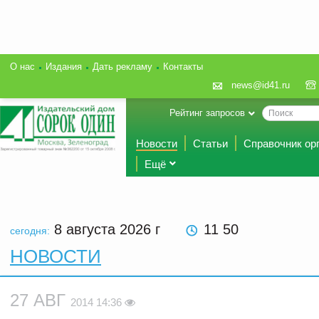
О нас
Издания
Дать рекламу
Контакты
news@id41.ru
Рейтинг запросов
Новости
Статьи
Справочник ор
Ещё
8 августа 2026
г
11 50
сегодня:
НОВОСТИ
27 АВГ
2014 14:36