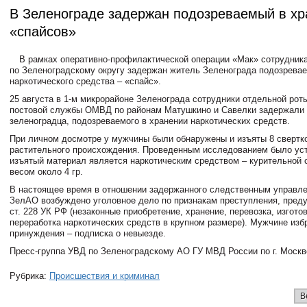
В Зеленограде задержан подозреваемый в хр
«спайсов»
В рамках оперативно-профи
лактической операции «Мак» сотрудник
по Зеленоградскому округу задержан житель Зеленограда подозрева
наркотического средства – «спайс».
25 августа в 1-м микрорайоне Зеленограда сотрудники отдельной рот
постов
ой службы ОМВД по районам Матушкино и Савелки задержали 
зеленоградца, подозреваемого в хранении наркотических средств.
При личном досмотре у мужчины были обнаружены и изъяты 8 свертк
растительного происхождения. Проведенным исследованием было уст
изъятый материал является наркотическим средством – курительной
весом около 4 гр.
В настоящее время в отношении задержанного следственным управл
ЗелАО возбуждено уголовное дело по признакам преступления, преду
ст. 228 УК РФ (незаконные приобретение, хранение, перевозка, изгото
переработка наркотических средств в крупном размере). Мужчине изб
принуждения – подписка о невыезде.
Пресс-группа УВД по Зеленоградскому АО ГУ МВД России по г. Москв
Рубрика:
Происшествия и криминал
В