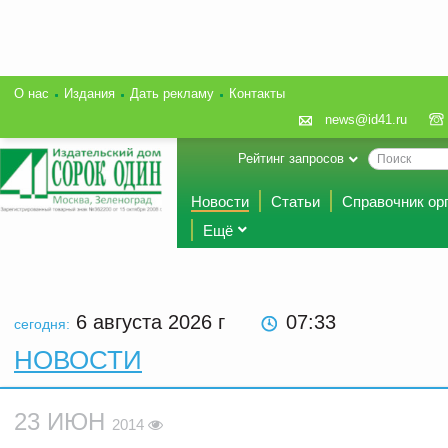
О нас
Издания
Дать рекламу
Контакты
news@id41.ru
Рейтинг запросов
Новости
Статьи
Справочник ор
Ещё
6 августа 2026
г
07:33
сегодня:
НОВОСТИ
23 ИЮН
2014