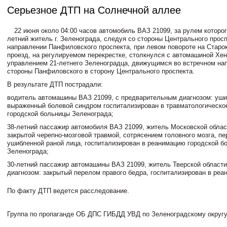
Серьезное ДТП на Солнечной аллее
22 июня около 04:00 часов автомобиль ВАЗ 21099,
за рулем которо
летний житель г. Зеленограда, следуя со стороны Центрального просп
направлении Панфиловского проспекта, при левом повороте на Старо
проезд, на регулируемом перекрестке, столкнулся с автомашиной
Хен
управлением 21-летнего Зеленоградца, движущимся во встречном на
стороны Панфиловского в сторону Центрального проспекта.
В результате ДТП пострадали:
водитель автомашины
ВАЗ 21099, с предварительным диагнозом: уши
выраженный болевой синдром госпитализирован в травматологическ
о
городской больницы Зеленограда;
38-летний пассажир автомобиля ВАЗ 21099, житель Московской облас
закрытой черепно-мозговой травмой, сотрясением головного мозга, пе
ушибленной раной лица, госпитализирован в реанимацию городской б
Зеленограда;
30-летний пассажир автомашины ВАЗ 21099, житель Тверской области
диагнозом: закрытый перелом правого бедра, госпитализирован в реа
По факту ДТП ведется расследование.
Группа по пропаганде ОБ ДПС ГИБДД УВД по Зеленоградскому округу