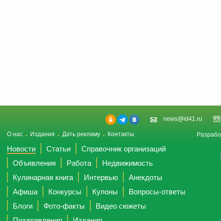
news@id41.ru
О нас
Издания
Дать рекламу
Контакты
Разрабо
Новости
Статьи
Справочник организаций
Объявления
Работа
Недвижимость
Кулинарная книга
Интервью
Анекдоты
Афиша
Конкурсы
Купоны
Вопросы-ответы
Блоги
Фото-факты
Видео сюжеты
Поздравления
Издания