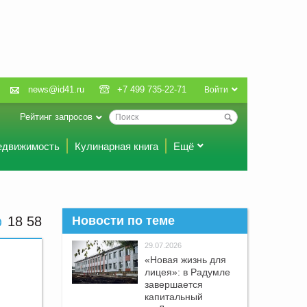
news@id41.ru
+7 499 735-22-71
Войти
Рейтинг запросов
едвижимость
Кулинарная книга
Ещё
18:58
Новости по теме
29.07.2026
«Новая жизнь для
лицея»: в Радумле
завершается
капитальный