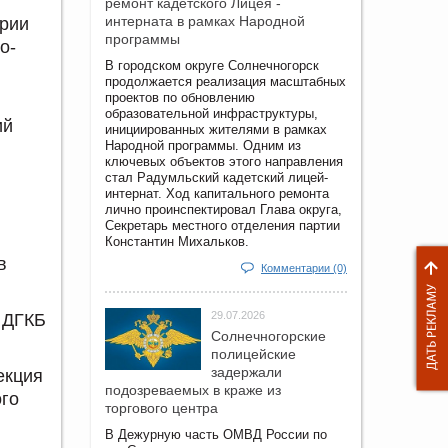
ремонт кадетского Лицея -
интерната в рамках Народной
ории
программы
о-
В городском округе Солнечногорск
продолжается реализация масштабных
проектов по обновлению
образовательной инфраструктуры,
ий
инициированных жителями в рамках
Народной программы. Одним из
ключевых объектов этого направления
стал Радумльский кадетский лицей-
интернат. Ход капитального ремонта
лично проинспектировал Глава округа,
Секретарь местного отделения партии
Константин Михальков.
в
Комментарии (0)
.
29.07.2026
 ДГКБ
Солнечногорские
полицейские
задержали
екция
подозреваемых в краже из
ого
торгового центра
В Дежурную часть ОМВД России по