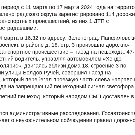
 период с 11 марта по 17 марта 2024 года на террит
еленоградского округа зарегистрировано 114 дорожн
ранспортных происшествий, из них 1 ДТП с
острадавшими.
4 марта в 16:32 по адресу: Зеленоград, Панфиловск
роспект, в районе д. 18, стр. 3 произошло дорожно-
ранспортное происшествие – наезд на пешехода. 47-
етний водитель, управляя автомобилем «Хендэ
олярис», двигаясь вблизи дома 18, строение 3 по
ии улицы Болдов Ручей, совершил наезд на
, который перебегал проезжую часть слева направо 
ода на запрещающий пешеходный сигнал светофора
летний пешеход, который нарядом СМП доставлен в
ся административные расследования. Госавтоинсп
нает о неукоснительном соблюдении правил дорожн