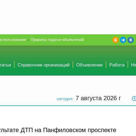
использования
Правила подачи объявлений
татьи
Справочник организаций
Объявления
Работа
Н
7 августа 2026
г
сегодня:
ультате ДТП на Панфиловском проспекте