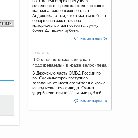
г.о. Солнечногорск поступило
заявление от представителя сетевого
магазина, расположенного в п.
Андреевка, о том, что в магазине была
совершена кража товарно-
печати
материальных ценностей на сумму
более 21 тысячи рублей.
Комментарии (0)
23.07.2026
В Солнечногорске задержан
подозреваемый в краже велосипеда
В Дежурную часть ОМВД России по
г.о. Солнечногорск поступило
заявление от местного жителя о краже
из подъезда велосипеда. Сумма
ущерба составила 22 тысячи рублей.
Комментарии (0)