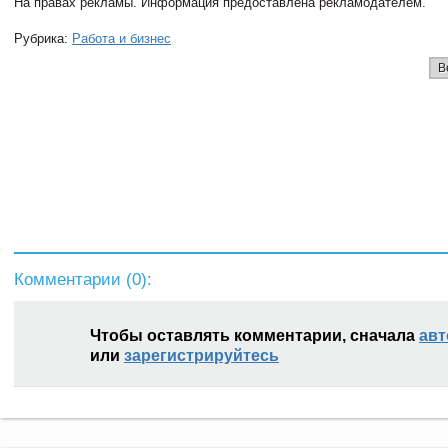
На правах рекламы. Информация предоставлена рекламодателем.
Рубрика:
Работа и бизнес
В
Комментарии (
0
):
Чтобы оставлять комментарии, сначала
авт
или
зарегистрируйтесь