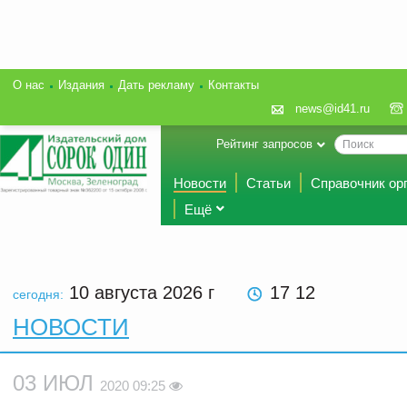
О нас
Издания
Дать рекламу
Контакты
news@id41.ru
Рейтинг запросов
Новости
Статьи
Справочник ор
Ещё
10 августа 2026
г
17 12
сегодня:
НОВОСТИ
03 ИЮЛ
2020 09:25