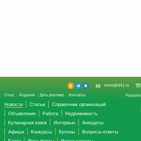
news@id41.ru
О нас
Издания
Дать рекламу
Контакты
Разрабо
Новости
Статьи
Справочник организаций
Объявления
Работа
Недвижимость
Кулинарная книга
Интервью
Анекдоты
Афиша
Конкурсы
Купоны
Вопросы-ответы
Блоги
Фото-факты
Видео сюжеты