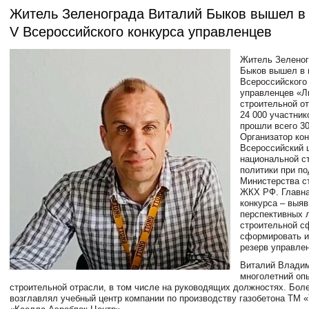
Житель Зеленограда Виталий Быков вышел в
V Всероссийского конкурса управленцев
Житель Зеленог
Быков вышел в
Всероссийского
управленцев «
строительной от
24 000 участни
прошли всего 30
Организатор кон
Всероссийский 
национальной с
политики при п
Министерства с
ЖКХ РФ. Главна
конкурса – выяв
перспективных 
строительной с
сформировать и
резерв управле
Виталий Владим
многолетний оп
строительной отрасли, в том числе на руководящих должностях. Боле
возглавлял учебный центр компании по производству газобетона ТМ «