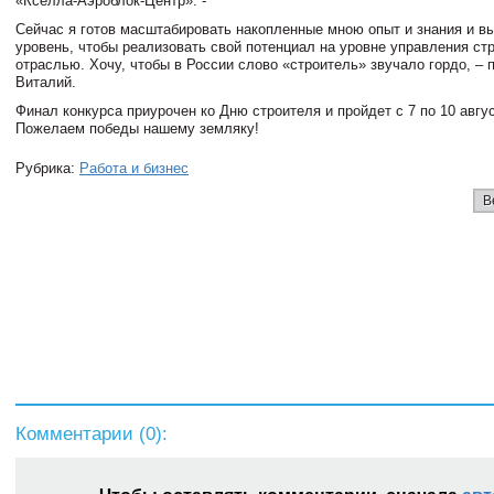
«Кселла-Аэроблок-Центр». -
Сейчас я готов масштабировать накопленные мною опыт и знания и в
уровень, чтобы реализовать свой потенциал на уровне управления ст
отраслью. Хочу, чтобы в России слово «строитель» звучало гордо, – 
Виталий.
Финал конкурса приурочен ко Дню строителя и пройдет с 7 по 10 авгу
Пожелаем победы нашему земляку!
Рубрика:
Работа и бизнес
В
Комментарии (
0
):