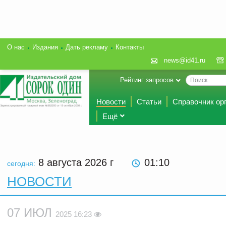
О нас
Издания
Дать рекламу
Контакты
news@id41.ru
Рейтинг запросов
Новости
Статьи
Справочник ор
Ещё
8 августа 2026
г
01:10
сегодня:
НОВОСТИ
07 ИЮЛ
2025 16:23