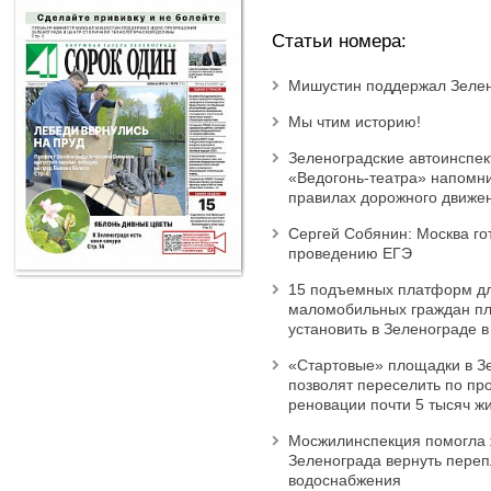
Статьи номера:
Мишустин поддержал Зеле
Мы чтим историю!
Зеленоградские автоинспек
«Ведогонь-театра» напомн
правилах дорожного движе
Сергей Собянин: Москва го
проведению ЕГЭ
15 подъемных платформ д
маломобильных граждан пл
установить в Зеленограде в
«Стартовые» площадки в З
позволят переселить по пр
реновации почти 5 тысяч ж
Мосжилинспекция помогла 
Зеленограда вернуть перепл
водоснабжения